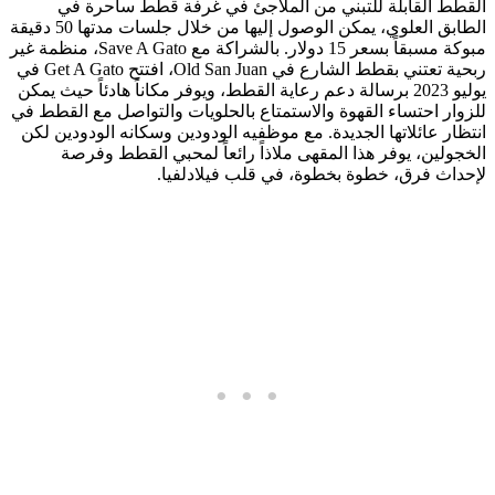
القطط القابلة للتبني من الملاجئ في غرفة قطط ساحرة في
الطابق العلوي، يمكن الوصول إليها من خلال جلسات مدتها 50 دقيقة
مبوكة مسبقاً بسعر 15 دولار. بالشراكة مع Save A Gato، منظمة غير
ربحية تعتني بقطط الشارع في Old San Juan، افتتح Get A Gato في
يوليو 2023 برسالة دعم رعاية القطط، ويوفر مكاناً هادئاً حيث يمكن
للزوار احتساء القهوة والاستمتاع بالحلويات والتواصل مع القطط في
انتظار عائلاتها الجديدة. مع موظفيه الودودين وسكانه الودودين لكن
الخجولين، يوفر هذا المقهى ملاذاً رائعاً لمحبي القطط وفرصة
لإحداث فرق، خطوة بخطوة، في قلب فيلادلفيا.