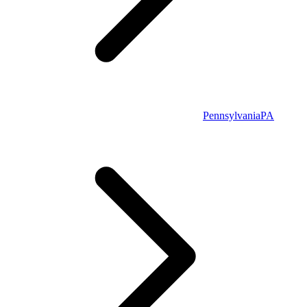
Pennsylvania
PA