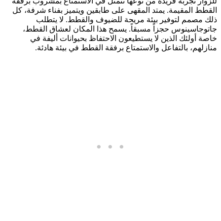
للزوار تجربة فريدة من نوعها تتمثل في الاستمتاع بمشروب برفقة
القطط المقيمة. يمتد المقهى على طابقين ويتميز بفناء شرفة، كل
ذلك مصمم لتوفير بيئة مريحة للضيوف والقطط. لا يتطلب
جاتوجاسينوس حجزاً مسبقاً. يسمح هذا المكان لعشاق القطط،
خاصة أولئك الذين لا يستطيعون الاحتفاظ بحيوانات أليفة في
منازلهم، بالتفاعل والاستمتاع برفقة القطط في بيئة هادئة.