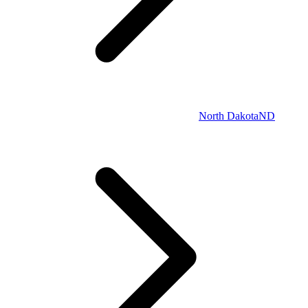
North Dakota
ND