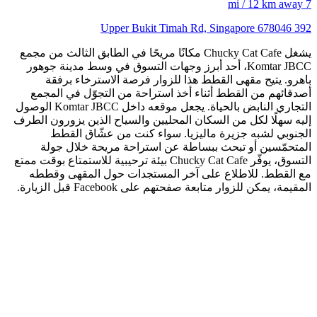
7 mi / 12 km away
392 Upper Bukit Timah Rd, Singapore 678046
يشغل Chucky Cat Cafe مكانًا مريحًا في الطابق الثالث من مجمع
Komtar JBCC، أحد أبرز وجهات التسوق في وسط مدينة جوهور
باهرو. يتيح مقهى القطط هذا للزوار فرصة الاسترخاء برفقة
أصدقائهم من القطط أثناء أخذ استراحة من التجوّل في المجمع
التجاري النابض بالحياة. يجعل موقعه داخل Komtar JBCC الوصول
إليه سهلًا لكل من السكان المحليين والسياح الذين يزورون الطرف
الجنوبي لشبه جزيرة ماليزيا. سواء كنت من عشّاق القطط
المتحمّسين أو تبحث ببساطة عن استراحة مريحة خلال جولة
التسوق، يوفّر Chucky Cat Cafe بيئة ترحيبية للاستمتاع بوقت ممتع
مع القطط. للاطلاع على آخر المستجدات حول المقهى وقططه
المقيمة، يمكن للزوار متابعة صفحتهم على Facebook قبل الزيارة.