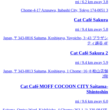
3.8 mi / 6.2 km away
3 Chome-4-17 Azusawa, Itabashi City, Tokyo 174-0051
Cat Café Sakura
5.8 mi / 9.4 km away
Japan, 〒343-0816 Saitama, Koshigaya, Yayoicho, 3−43 プラザシ
ティ越谷 4F
Cat Café Sakura 2
5.9 mi / 9.4 km away
Japan, 〒343-0813 Saitama, Koshigaya, 1 Chome−16−8 桧山店舗
2階
Cat Café MOFF COCOON CITY Saitama-
Shintoshin
6.0 mi / 9.6 km away
〒330-0843 Saitama, Omiya Ward, Kishikicho, 4 Chome−263-1 コ