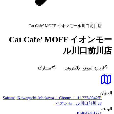
Cat Cafe’ MOFF イオンモール川口前川店
Cat Cafe’ MOFF イオンモー
ル川口前川店
زيارة الموقع الإلكتروني
مشاركة
العنوان
〒333-0842 Saitama, Kawaguchi, Maekawa, 1 Chome−1−11
イオンモール川口前川 3F
الهاتف
+81484248122