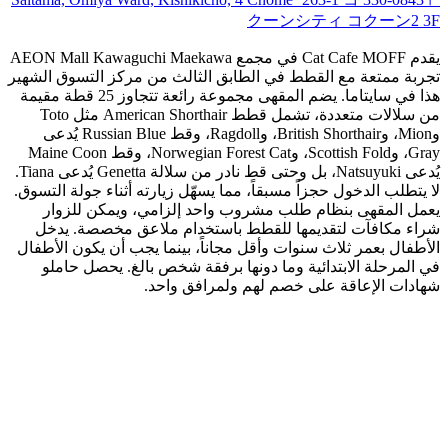
クーンシティ コクーン2 3F
يقدم Cat Cafe MOFF في مجمع AEON Mall Kawaguchi Maekawa
تجربة ممتعة مع القطط في الطابق الثالث من مركز التسوق الشهير
هذا في سايتاما. يضم المقهى مجموعة رائعة تتجاوز 25 قطة مقيمة
من سلالات متعددة، تشمل قطط American Shorthair مثل Toto
وMion، وBritish Shorthair، وRagdoll، وقط Russian Blue يُدعى
Gray، وScottish Fold، وNorwegian Forest Cat، وقط Maine Coon
يُدعى Natsuyuki، بل وحتى قط نادر من سلالة Genetta يُدعى Tiana.
لا يتطلب الدخول حجزاً مسبقاً، مما يسهّل زيارته أثناء جولة التسوق.
يعمل المقهى بنظام طلب مشروب واحد إلزامي، ويمكن للزوار
شراء مكافآت لتقديمها للقطط باستخدام ملاعق مخصصة. يدخل
الأطفال بعمر ثلاث سنوات وأقل مجاناً، بينما يجب أن يكون الأطفال
في المرحلة الابتدائية وما دونها برفقة شخص بالغ. يحصل حاملو
شهادات الإعاقة على خصم لهم ولمرافق واحد.