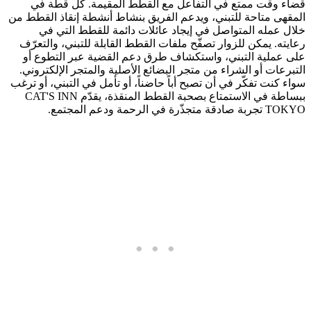
قضاء وقت ممتع في التفاعل مع القطط المقيمة. كل قطة في
المقهى متاحة للتبني، ويدعم الفريق بنشاط أنشطة إنقاذ القطط من
خلال عمله المتواصل في إيجاد عائلات دائمة للقطط التي في
رعايته. يمكن للزوار تصفّح ملفات القطط القابلة للتبني، والتعرّف
على عملية التبني، واستكشاف طرق دعم القضية عبر التطوع أو
التبرعات أو الشراء من متجر البضائع الأصلية والمتجر الإلكتروني.
سواء كنت تفكّر في أن تصبح أباً حاضناً، أو تأمل في التبني، أو ترغب
ببساطة في الاستمتاع بصحبة القطط المنقذة، يقدّم CAT'S INN
TOKYO تجربة صادقة متجذّرة في الرحمة ودعم المجتمع.