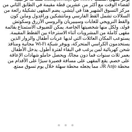
لقضاء الوقت مع أكثر من عشرين قطة مقيمة في الطابق الثاني من
مركز التسوق الشهير هذا في آيتشي. يضم المقهى تشكيلة رائعة من
السلالات تشمل القط الفارسي ومانتشكين وراغدول وماين كون
والقط النرويجي للغابات وسيبيريان والروسي الأزرق وسكوتش
فولد، ولكل منها شخصيتها الخاصة. يمكن للضيوف الاستمتاع بقائمة
مقهى كاملة من المشروبات أثناء الاسترخاء بين القطط المقيمة.
يستوعب المكان العائلات التي لديها عربات أطفال والزوار الذين
يستخدمون الكراسي المتحركة، ويوفر شبكة Wi-Fi مجانية ومنافذ
شحن كهربائية لمن يرغب في البقاء لفترة أطول. يدخل الأطفال
بعمر ثلاث سنوات فما دون مجانًا، ويحصل حاملو شهادات الإعاقة
على خصم. يقع المقهى على مسافة قصيرة سيرًا على الأقدام من
محطة JR Anjo، مما يجعله محطة سهلة خلال يوم تسوق ممتع.