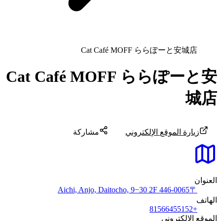
Cat Café MOFF ららぽーと安城店
Cat Café MOFF ららぽーと安
城店
زيارة الموقع الإلكتروني
مشاركة
العنوان
〒446-0065 Aichi, Anjo, Daitocho, 9−30 2F
الهاتف
+81566455152
الموقع الإلكتروني