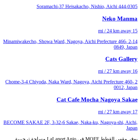
Soramachi-37 Heisakacho, Nishio, Aichi 444-0305
Neko Manma
15 mi / 24 km away
2-14 Minamiwakecho, Showa Ward, Nagoya, Aichi Prefecture 466-
0849, Japan
Cats Gallery
16 mi / 27 km away
2 Chome-3-4 Chiyoda, Naka Ward, Nagoya, Aichi Prefecture 460-
0012, Japan
Cat Cafe Mocha Nagoya Sakae
17 mi / 27 km away
BECOME SAKAE 2F, 3-32-6 Sakae, Naka-ku, Nagoya-shi, Aichi,
Japan
يوفر مقهى القطط MOFF في LaLaport Anjo مساحة ترحيبية