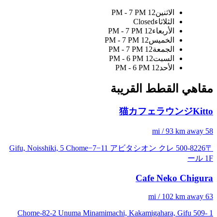
الاثنين
12 PM - 7 PM
الثلاثاء
Closed
الأربعاء
12 PM - 7 PM
الخميس
12 PM - 7 PM
الجمعة
12 PM - 7 PM
السبت
12 PM - 6 PM
الأحد
12 PM - 6 PM
مقاهي القطط القريبة
猫カフェラウンジKitto
58 mi / 93 km away
〒500-8226 Gifu, Noisshiki, 5 Chome−7−11 アビタシオン クレ
ール 1F
Cafe Neko Chigura
63 mi / 102 km away
1 Chome-82-2 Unuma Minamimachi, Kakamigahara, Gifu 509-