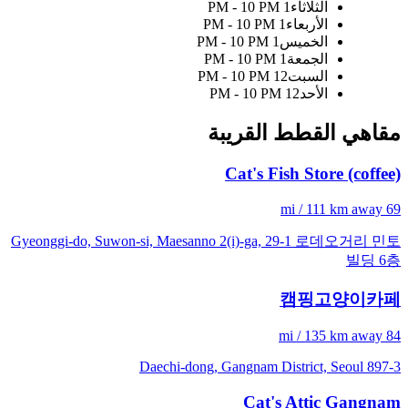
الثلاثاء
1 PM - 10 PM
الأربعاء
1 PM - 10 PM
الخميس
1 PM - 10 PM
الجمعة
1 PM - 10 PM
السبت
12 PM - 10 PM
الأحد
12 PM - 10 PM
مقاهي القطط القريبة
Cat's Fish Store (coffee)
69 mi / 111 km away
Gyeonggi-do, Suwon-si, Maesanno 2(i)-ga, 29-1 로데오거리 민토
빌딩 6층
캠핑고양이카페
84 mi / 135 km away
897-3 Daechi-dong, Gangnam District, Seoul
Cat's Attic Gangnam