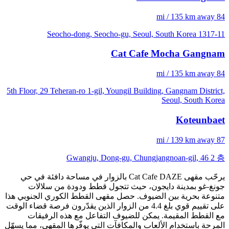
84 mi / 135 km away
1317-11 Seocho-dong, Seocho-gu, Seoul, South Korea
Cat Cafe Mocha Gangnam
84 mi / 135 km away
5th Floor, 29 Teheran-ro 1-gil, Youngil Building, Gangnam District,
Seoul, South Korea
Koteunbaet
87 mi / 139 km away
Gwangju, Dong-gu, Chungjangnoan-gil, 46 2 층
يرحّب مقهى Cat Cafe DAZE بالزوار في مساحة دافئة في حي
جونغ-غو بمدينة دايجون، حيث تتجول قطط ودودة من سلالات
متنوعة بحرية بين الضيوف. حصل مقهى القطط الكوري الجنوبي هذا
على تقييم قوي بلغ 4.4 من الزوار الذين يقدّرون فرصة قضاء الوقت
مع القطط المقيمة. يمكن للضيوف التفاعل مع هذه الرفيقات
المرحة باستخدام الألعاب والمكافآت التي يوفّرها المقهى، مما يسهّل