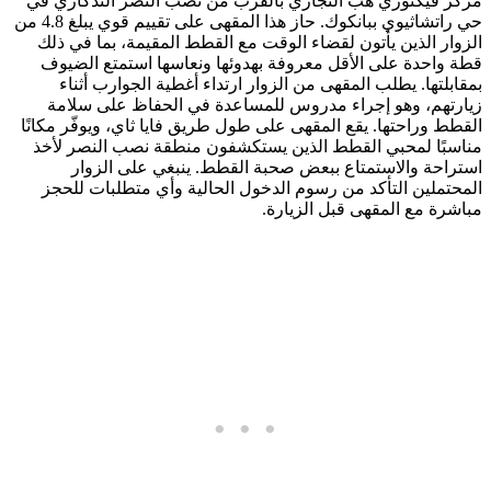
مركز فيكتوري هب التجاري بالقرب من نصب النصر التذكاري في
حي راتشاثيوي ببانكوك. حاز هذا المقهى على تقييم قوي يبلغ 4.8 من
الزوار الذين يأتون لقضاء الوقت مع القطط المقيمة، بما في ذلك
قطة واحدة على الأقل معروفة بهدوئها ونعاسها استمتع الضيوف
بمقابلتها. يطلب المقهى من الزوار ارتداء أغطية الجوارب أثناء
زيارتهم، وهو إجراء مدروس للمساعدة في الحفاظ على سلامة
القطط وراحتها. يقع المقهى على طول طريق فايا ثاي، ويوفّر مكانًا
مناسبًا لمحبي القطط الذين يستكشفون منطقة نصب النصر لأخذ
استراحة والاستمتاع ببعض صحبة القطط. ينبغي على الزوار
المحتملين التأكد من رسوم الدخول الحالية وأي متطلبات للحجز
مباشرة مع المقهى قبل الزيارة.