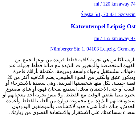
74 mi / 120 km away
Śląska 5/1, 70-431 Szczecin
Katzentempel Leipzig Ost
97 mi / 155 km away
Nürnberger Str. 1, 04103 Leipzig, Germany
باريستاكاتس هي تجربة كافيه قطط فريدة من نوعها تجمع بين
القهوة المتخصصة والمخبوزات اللذيذة مع صالة قطط جميلة. عند
دخولك، ستُستقبل بأجواء واسعة ومريحة، مكتملة بأرائك فاخرة
وديكور عتيق والكثير من الضوء الطبيعي. يضم الكافيه أكثر من 20
قطة جميلة، لكل منها شخصيتها الفريدة، وهي سعيدة بالاسترخاء أو
اللعب أو حتى الاحتضان معك. استمتع بفنجان قهوة أو شاي مصنوع
بخبرة بينما تقضي الوقت مع القطط، ولا تنسَ تجربة أحد معجناتهم أو
سندويتشاتهم اللذيذة. مع مجموعة دوارة من ألعاب القطط وأعمدة
الخدش، هناك دائماً شيء جديد لاكتشافه، والموظفون الودودون
سعداء بمساعدتك على الاستقرار والاستفادة القصوى من زيارتك.