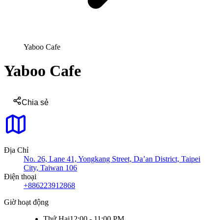
Yaboo Cafe
Yaboo Cafe
Chia sẻ
Địa Chỉ
No. 26, Lane 41, Yongkang Street, Da’an District, Taipei
City, Taiwan 106
Điện thoại
+886223912868
Giờ hoạt động
Thứ Hai
12:00 - 11:00 PM