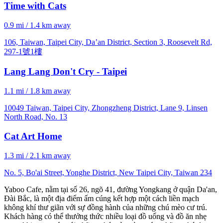
Time with Cats
0.9 mi / 1.4 km away
106, Taiwan, Taipei City, Da’an District, Section 3, Roosevelt Rd,
297-1號1樓
Lang Lang Don't Cry - Taipei
1.1 mi / 1.8 km away
10049 Taiwan, Taipei City, Zhongzheng District, Lane 9, Linsen
North Road, No. 13
Cat Art Home
1.3 mi / 2.1 km away
No. 5, Bo'ai Street, Yonghe District, New Taipei City, Taiwan 234
Yaboo Cafe, nằm tại số 26, ngõ 41, đường Yongkang ở quận Da'an,
Đài Bắc, là một địa điểm ấm cúng kết hợp một cách liền mạch
không khí thư giãn với sự đồng hành của những chú mèo cư trú.
Khách hàng có thể thưởng thức nhiều loại đồ uống và đồ ăn nhẹ