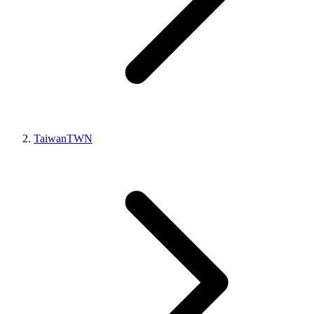
Taiwan
TWN