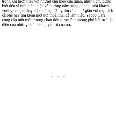
trong khi tương tác với những chú mèo của quán, những chú được
biết đến vì tính thân thiện và thường nằm xung quanh, mời khách
vuốt ve nhẹ nhàng. Cho dù bạn đang tìm cách thư giãn với một tách
cà phê hay tìm kiếm một nơi thoải mái để làm việc, Yaboo Cafe
cung cấp một môi trường chào đón được làm phong phú bởi sự hiện
diện của những chú mèo quyến rũ của nó.