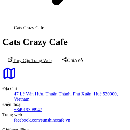
Cats Crazy Cafe
Cats Crazy Cafe
Truy Cập Trang Web
Chia sẻ
Địa Chỉ
47 Lê Văn Hưu, Thuận Thành, Phú Xuân, Huế 530000,
Vietnam
Điện thoại
+84919398947
Trang web
facebook.com/sunshinecafe.vn
Giờ hoạt động