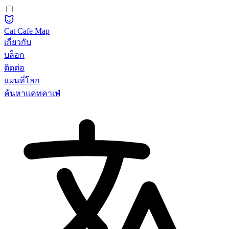
Cat Cafe Map
เกี่ยวกับ
บล็อก
ติดต่อ
แผนที่โลก
ค้นหาแคทคาเฟ่