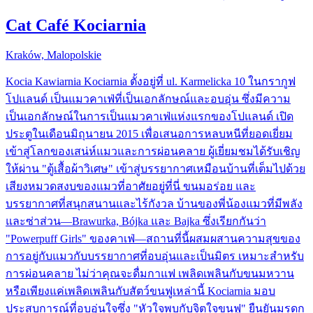
Cat Café Kociarnia
Kraków, Malopolskie
Kocia Kawiarnia Kociarnia ตั้งอยู่ที่ ul. Karmelicka 10 ในกรากูฟ
โปแลนด์ เป็นแมวคาเฟ่ที่เป็นเอกลักษณ์และอบอุ่น ซึ่งมีความ
เป็นเอกลักษณ์ในการเป็นแมวคาเฟ่แห่งแรกของโปแลนด์ เปิด
ประตูในเดือนมิถุนายน 2015 เพื่อเสนอการหลบหนีที่ยอดเยี่ยม
เข้าสู่โลกของเสน่ห์แมวและการผ่อนคลาย ผู้เยี่ยมชมได้รับเชิญ
ให้ผ่าน "ตู้เสื้อผ้าวิเศษ" เข้าสู่บรรยากาศเหมือนบ้านที่เต็มไปด้วย
เสียงหมวดสงบของแมวที่อาศัยอยู่ที่นี่ ขนมอร่อย และ
บรรยากาศที่สนุกสนานและไร้กังวล บ้านของพี่น้องแมวที่มีพลัง
และซ่าส่วน—Brawurka, Bójka และ Bajka ซึ่งเรียกกันว่า
"Powerpuff Girls" ของคาเฟ่—สถานที่นี้ผสมผสานความสุขของ
การอยู่กับแมวกับบรรยากาศที่อบอุ่นและเป็นมิตร เหมาะสำหรับ
การผ่อนคลาย ไม่ว่าคุณจะดื่มกาแฟ เพลิดเพลินกับขนมหวาน
หรือเพียงแค่เพลิดเพลินกับสัตว์ขนฟูเหล่านี้ Kociarnia มอบ
ประสบการณ์ที่อบอุ่นใจซึ่ง "หัวใจพบกับจิตใจขนฟู" ยืนยันมรดก