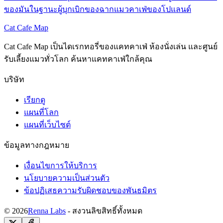
ของมันในฐานะผู้บุกเบิกของฉากแมวคาเฟ่ของโปแลนด์
Cat Cafe Map
Cat Cafe Map เป็นไดเรกทอรี่ของแคทคาเฟ่ ห้องนั่งเล่น และศูนย์
รับเลี้ยงแมวทั่วโลก ค้นหาแคทคาเฟ่ใกล้คุณ
บริษัท
เรียกดู
แผนที่โลก
แผนที่เว็บไซต์
ข้อมูลทางกฎหมาย
เงื่อนไขการให้บริการ
นโยบายความเป็นส่วนตัว
ข้อปฏิเสธความรับผิดชอบของพันธมิตร
© 2026
Renna Labs
- สงวนลิขสิทธิ์ทั้งหมด