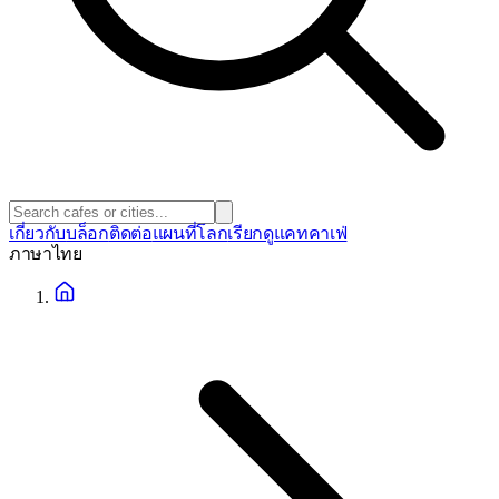
เกี่ยวกับ
บล็อก
ติดต่อ
แผนที่โลก
เรียกดูแคทคาเฟ่
ภาษา
ไทย