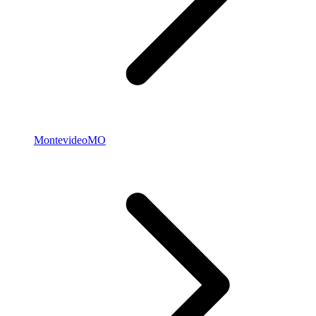
Montevideo
MO