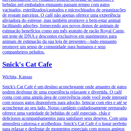
bebidas pré-embalados enquanto passam tempo com gatos
vacinados, esterilizados/castrados e microchipados de organizações
de resgate parceiras. O café não apenas oferece uma experiência
aliviadora do estresse, mas também promove o bem-estar animal
facilitando adoções, fornecendo aos novos donos de animais de
estimação benefícios como um mês gratuito de ração Royal Canin,
um teste de DNA e descontos exclusivos em suprimentos para
animais de estimação da sua loja de presentes—tudo enquanto
promove um senso de comunidade para humanos e seus
companheiros peludos.
Snick's Cat Cafe
Wichita, Kansas
Snick's Cat Cafe é um destino aconchegante onde amantes de gatos
podem desfrutar de uma experiência relaxante e divertida. O café
conta com uma ampla área de convivência onde você pode interagir
com nossos gatos disponíveis para adoção, brincar com eles e até se
aconchegar ao seu lado. Nosso cardápio cuidadosamente preparado
oferece uma variedade de bebidas de café especiais, chás e
deliciosos acompanhamentos para satisfazer seus desejos. Com uma
atmosfera calorosa e acolhedora, Snick's Cat Cafe é o lugar perfeito
para relaxar e desfrutar de momentos especiais com nossos amigos