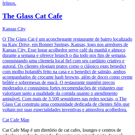
felinos.
The Glass Cat Cafe
Kansas City
O The Glass Cat é um aconchegante restaurante de bairro localizado
na Kaw Drive, em Bonner Springs, Kansas, logo nos arredores de
Kansas City. Esse lugar acolhedor serve café da manhã e almoço
durante a semana e oferece brunch o dia todo nos fins de semana,
conquistando uma clientela local fiel com seu cardápio criativo e
autoral. Os clientes elogiam pratos como o clássico eggs benedict
com molho holandês feito na casa e o benedict de salmão, ambos
acompanhados de crocante hash browns, além de doces como creme
brûlée e sobremesas de maçã. O restaurante mantém preços
moderados e conquistou fortes recomendações de visitantes que
valorizam tanto a qualidade da comida quanto o atendimento
amigável. Com mais de 3.500 seguidores nas redes sociais, o The
Glass Cat construiu uma comunidade dedicada de clientes fiéis que
voltam por suas especialidades inventivas e atmosfera acolhedora.
Cat Cafe Map
Cat Cafe Map é um diretório de cat cafes, lounges e centros de