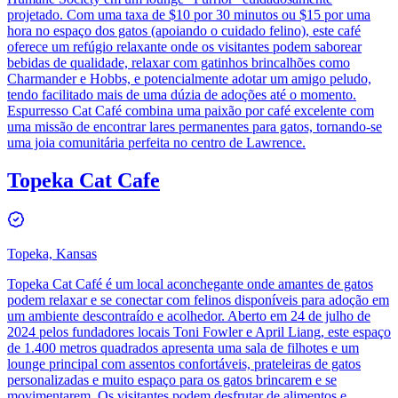
projetado. Com uma taxa de $10 por 30 minutos ou $15 por uma
hora no espaço dos gatos (apoiando o cuidado felino), este café
oferece um refúgio relaxante onde os visitantes podem saborear
bebidas de qualidade, relaxar com gatinhos brincalhões como
Charmander e Hobbs, e potencialmente adotar um amigo peludo,
tendo facilitado mais de uma dúzia de adoções até o momento.
Espurresso Cat Café combina uma paixão por café excelente com
uma missão de encontrar lares permanentes para gatos, tornando-se
uma joia comunitária perfeita no centro de Lawrence.
Topeka Cat Cafe
Topeka, Kansas
Topeka Cat Café é um local aconchegante onde amantes de gatos
podem relaxar e se conectar com felinos disponíveis para adoção em
um ambiente descontraído e acolhedor. Aberto em 24 de julho de
2024 pelos fundadores locais Toni Fowler e April Liang, este espaço
de 1.400 metros quadrados apresenta uma sala de filhotes e um
lounge principal com assentos confortáveis, prateleiras de gatos
personalizadas e muito espaço para os gatos brincarem e se
movimentarem. Os visitantes podem desfrutar de alimentos e