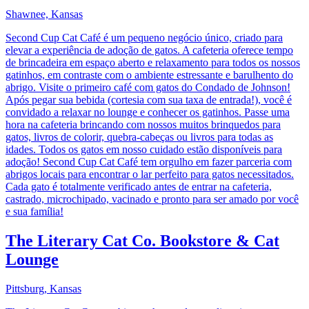
Shawnee, Kansas
Second Cup Cat Café é um pequeno negócio único, criado para
elevar a experiência de adoção de gatos. A cafeteria oferece tempo
de brincadeira em espaço aberto e relaxamento para todos os nossos
gatinhos, em contraste com o ambiente estressante e barulhento do
abrigo. Visite o primeiro café com gatos do Condado de Johnson!
Após pegar sua bebida (cortesia com sua taxa de entrada!), você é
convidado a relaxar no lounge e conhecer os gatinhos. Passe uma
hora na cafeteria brincando com nossos muitos brinquedos para
gatos, livros de colorir, quebra-cabeças ou livros para todas as
idades. Todos os gatos em nosso cuidado estão disponíveis para
adoção! Second Cup Cat Café tem orgulho em fazer parceria com
abrigos locais para encontrar o lar perfeito para gatos necessitados.
Cada gato é totalmente verificado antes de entrar na cafeteria,
castrado, microchipado, vacinado e pronto para ser amado por você
e sua família!
The Literary Cat Co. Bookstore & Cat
Lounge
Pittsburg, Kansas