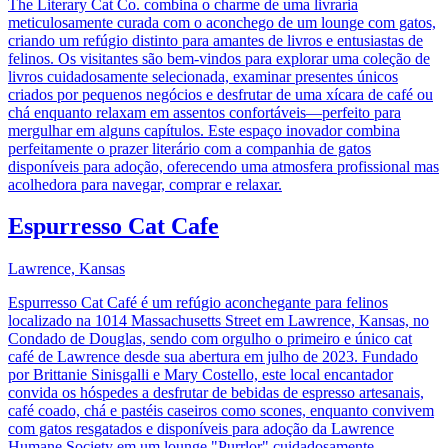
The Literary Cat Co. combina o charme de uma livraria
meticulosamente curada com o aconchego de um lounge com gatos,
criando um refúgio distinto para amantes de livros e entusiastas de
felinos. Os visitantes são bem-vindos para explorar uma coleção de
livros cuidadosamente selecionada, examinar presentes únicos
criados por pequenos negócios e desfrutar de uma xícara de café ou
chá enquanto relaxam em assentos confortáveis—perfeito para
mergulhar em alguns capítulos. Este espaço inovador combina
perfeitamente o prazer literário com a companhia de gatos
disponíveis para adoção, oferecendo uma atmosfera profissional mas
acolhedora para navegar, comprar e relaxar.
Espurresso Cat Cafe
Lawrence, Kansas
Espurresso Cat Café é um refúgio aconchegante para felinos
localizado na 1014 Massachusetts Street em Lawrence, Kansas, no
Condado de Douglas, sendo com orgulho o primeiro e único cat
café de Lawrence desde sua abertura em julho de 2023. Fundado
por Brittanie Sinisgalli e Mary Costello, este local encantador
convida os hóspedes a desfrutar de bebidas de espresso artesanais,
café coado, chá e pastéis caseiros como scones, enquanto convivem
com gatos resgatados e disponíveis para adoção da Lawrence
Humane Society em um lounge "Purrlor" cuidadosamente