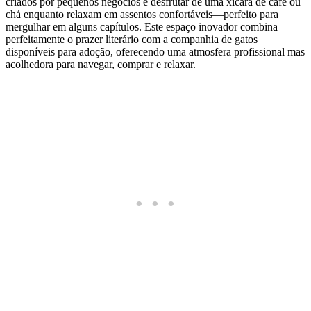
criados por pequenos negócios e desfrutar de uma xícara de café ou
chá enquanto relaxam em assentos confortáveis—perfeito para
mergulhar em alguns capítulos. Este espaço inovador combina
perfeitamente o prazer literário com a companhia de gatos
disponíveis para adoção, oferecendo uma atmosfera profissional mas
acolhedora para navegar, comprar e relaxar.