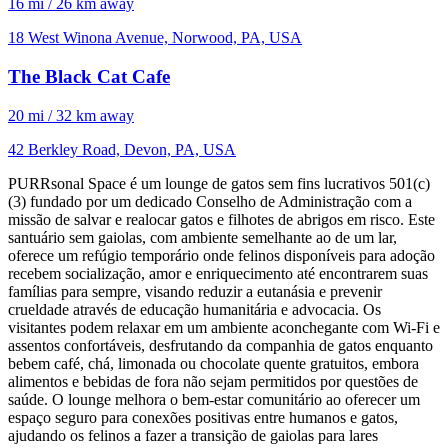
16 mi / 26 km away
18 West Winona Avenue, Norwood, PA, USA
The Black Cat Cafe
20 mi / 32 km away
42 Berkley Road, Devon, PA, USA
PURRsonal Space é um lounge de gatos sem fins lucrativos 501(c)
(3) fundado por um dedicado Conselho de Administração com a
missão de salvar e realocar gatos e filhotes de abrigos em risco. Este
santuário sem gaiolas, com ambiente semelhante ao de um lar,
oferece um refúgio temporário onde felinos disponíveis para adoção
recebem socialização, amor e enriquecimento até encontrarem suas
famílias para sempre, visando reduzir a eutanásia e prevenir
crueldade através de educação humanitária e advocacia. Os
visitantes podem relaxar em um ambiente aconchegante com Wi-Fi e
assentos confortáveis, desfrutando da companhia de gatos enquanto
bebem café, chá, limonada ou chocolate quente gratuitos, embora
alimentos e bebidas de fora não sejam permitidos por questões de
saúde. O lounge melhora o bem-estar comunitário ao oferecer um
espaço seguro para conexões positivas entre humanos e gatos,
ajudando os felinos a fazer a transição de gaiolas para lares