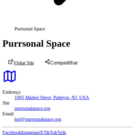
Purrsonal Space
Purrsonal Space
Visitar Site
Compartilhar
Endereço
1005 Market Street, Palmyra, NJ, USA
Site
purrsonalspace.org
Email
lori@purrsonalspace.org
Facebook
Instagram
X
TikTok
Yelp