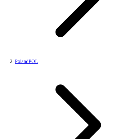
Poland
POL