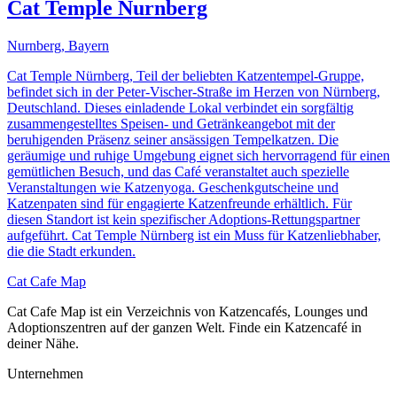
Cat Temple Nurnberg
Nurnberg, Bayern
Cat Temple Nürnberg, Teil der beliebten Katzentempel-Gruppe,
befindet sich in der Peter-Vischer-Straße im Herzen von Nürnberg,
Deutschland. Dieses einladende Lokal verbindet ein sorgfältig
zusammengestelltes Speisen- und Getränkeangebot mit der
beruhigenden Präsenz seiner ansässigen Tempelkatzen. Die
geräumige und ruhige Umgebung eignet sich hervorragend für einen
gemütlichen Besuch, und das Café veranstaltet auch spezielle
Veranstaltungen wie Katzenyoga. Geschenkgutscheine und
Katzenpaten sind für engagierte Katzenfreunde erhältlich. Für
diesen Standort ist kein spezifischer Adoptions-Rettungspartner
aufgeführt. Cat Temple Nürnberg ist ein Muss für Katzenliebhaber,
die die Stadt erkunden.
Cat Cafe Map
Cat Cafe Map ist ein Verzeichnis von Katzencafés, Lounges und
Adoptionszentren auf der ganzen Welt. Finde ein Katzencafé in
deiner Nähe.
Unternehmen