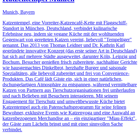
Munich, Bayern
Katzentempel, eine Vorreiter-Katzencafé-Kette mit Flaggschiff-
Standort in München, Deutschland, verbindet kulinarische
Erlebnisse neu, indem sie vegane Küche mit der wohltuenden
Gegenwart von geretteten Katzen vereint, liebevoll "Tempeltiger"
genannt. Das 2013 von Thomas Leidner und Dr. Kathrin Karl
gegründete innovative Konzept (das erste seiner Art in Deutschland)
hat sich auf mehrere Städte ausgeweitet, darunter Köln, Leipzig und
Bochum. Besucher genießen frisch zubereitete, nachhaltige Gerichte
wie hausgemachtes Dinkelbrot, herzhafte Burger und saisonale
Spezialitäten, alle liebevoll zubereitet und frei von Convenience-
Produkten. Das Café lädt Gäste ein, sich in einer natürlichen,
dschungelartigen Atmosphäre zu entspannen, während vermittelbare
Katzen von Partnern aus Tierschutzorganisationen frei umherlaufen
und nach Belieben mit Besuchern interagieren. Mit seinem
Engagement für Tierschutz und umweltbewusste Küche bietet
Katzentempel auch ein Patenschaftsprogramm für seine felinen
Bewohner, exklusive Events wie Katzenyoga und eine Auswahl an
katzenbezogenen Merchandise an – ein einzigartiger "Miau-Effekt",
der Gäste zum Lächeln bringt und mit einer sinnvollen Sache
verbindet.