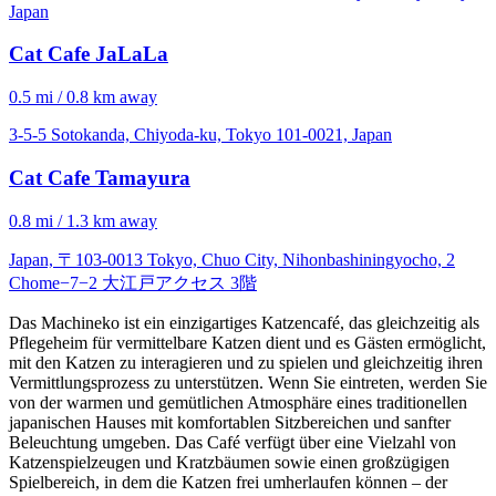
Japan
Cat Cafe JaLaLa
0.5 mi / 0.8 km away
3-5-5 Sotokanda, Chiyoda-ku, Tokyo 101-0021, Japan
Cat Cafe Tamayura
0.8 mi / 1.3 km away
Japan, 〒103-0013 Tokyo, Chuo City, Nihonbashiningyocho, 2
Chome−7−2 大江戸アクセス 3階
Das Machineko ist ein einzigartiges Katzencafé, das gleichzeitig als
Pflegeheim für vermittelbare Katzen dient und es Gästen ermöglicht,
mit den Katzen zu interagieren und zu spielen und gleichzeitig ihren
Vermittlungsprozess zu unterstützen. Wenn Sie eintreten, werden Sie
von der warmen und gemütlichen Atmosphäre eines traditionellen
japanischen Hauses mit komfortablen Sitzbereichen und sanfter
Beleuchtung umgeben. Das Café verfügt über eine Vielzahl von
Katzenspielzeugen und Kratzbäumen sowie einen großzügigen
Spielbereich, in dem die Katzen frei umherlaufen können – der