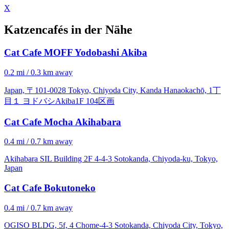
X
Katzencafés in der Nähe
Cat Cafe MOFF Yodobashi Akiba
0.2 mi / 0.3 km away
Japan, 〒101-0028 Tokyo, Chiyoda City, Kanda Hanaokachō, 1丁
目１ ヨドバシAkiba1F 104区画
Cat Cafe Mocha Akihabara
0.4 mi / 0.7 km away
Akihabara SIL Building 2F 4-4-3 Sotokanda, Chiyoda-ku, Tokyo,
Japan
Cat Cafe Bokutoneko
0.4 mi / 0.7 km away
OGISO BLDG, 5f, 4 Chome-4-3 Sotokanda, Chiyoda City, Tokyo,