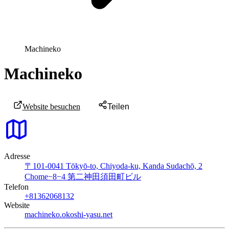
Machineko
Machineko
Website besuchen
Teilen
Adresse
〒101-0041 Tōkyō-to, Chiyoda-ku, Kanda Sudachō, 2
Chome−8−4 第二神田須田町ビル
Telefon
+81362068132
Website
machineko.okoshi-yasu.net