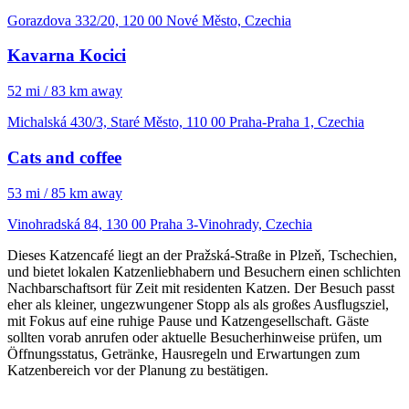
Gorazdova 332/20, 120 00 Nové Město, Czechia
Kavarna Kocici
52 mi / 83 km away
Michalská 430/3, Staré Město, 110 00 Praha-Praha 1, Czechia
Cats and coffee
53 mi / 85 km away
Vinohradská 84, 130 00 Praha 3-Vinohrady, Czechia
Dieses Katzencafé liegt an der Pražská-Straße in Plzeň, Tschechien,
und bietet lokalen Katzenliebhabern und Besuchern einen schlichten
Nachbarschaftsort für Zeit mit residenten Katzen. Der Besuch passt
eher als kleiner, ungezwungener Stopp als als großes Ausflugsziel,
mit Fokus auf eine ruhige Pause und Katzengesellschaft. Gäste
sollten vorab anrufen oder aktuelle Besucherhinweise prüfen, um
Öffnungsstatus, Getränke, Hausregeln und Erwartungen zum
Katzenbereich vor der Planung zu bestätigen.