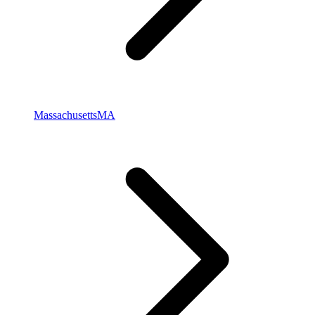
Massachusetts
MA