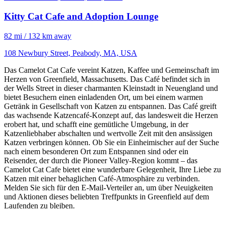
Kitty Cat Cafe and Adoption Lounge
82 mi / 132 km away
108 Newbury Street, Peabody, MA, USA
Das Camelot Cat Cafe vereint Katzen, Kaffee und Gemeinschaft im
Herzen von Greenfield, Massachusetts. Das Café befindet sich in
der Wells Street in dieser charmanten Kleinstadt in Neuengland und
bietet Besuchern einen einladenden Ort, um bei einem warmen
Getränk in Gesellschaft von Katzen zu entspannen. Das Café greift
das wachsende Katzencafé-Konzept auf, das landesweit die Herzen
erobert hat, und schafft eine gemütliche Umgebung, in der
Katzenliebhaber abschalten und wertvolle Zeit mit den ansässigen
Katzen verbringen können. Ob Sie ein Einheimischer auf der Suche
nach einem besonderen Ort zum Entspannen sind oder ein
Reisender, der durch die Pioneer Valley-Region kommt – das
Camelot Cat Cafe bietet eine wunderbare Gelegenheit, Ihre Liebe zu
Katzen mit einer behaglichen Café-Atmosphäre zu verbinden.
Melden Sie sich für den E-Mail-Verteiler an, um über Neuigkeiten
und Aktionen dieses beliebten Treffpunkts in Greenfield auf dem
Laufenden zu bleiben.