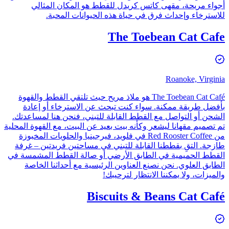
أجواء مريحة، مقهى كاتس كريدل للقطط هو المكان المثالي
للاسترخاء وإحداث فرق في حياة هذه الحيوانات المحبة.
The Toebean Cat Cafe
Roanoke, Virginia
The Toebean Cat Café هو ملاذ مريح حيث تلتقي القطط والقهوة
بأفضل طريقة ممكنة. سواء كنت تبحث عن الاسترخاء أو إعادة
الشحن أو التواصل مع القطط القابلة للتبني، فنحن هنا لمساعدتك.
تم تصميم مقهانا ليشعر وكأنه بيت بعيد عن البيت، مع القهوة المحلية
من Red Rooster Coffee في فلويد، فيرجينيا والحلويات المخبوزة
طازجة. التقِ بقططنا القابلة للتبني في مساحتين فريدتين – غرفة
القطط الحميمية في الطابق الأرضي أو صالة القطط المشمسة في
الطابق العلوي. نحن نصنع العناوين الرئيسية مع أحداثنا الخاصة
والميزات، ولا يمكننا الانتظار لترحيبك!
Biscuits & Beans Cat Café