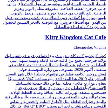
بإحضار العناصر المشتراة من يونيفرسيتي مول للاستمتاع بها إلى
جانب خرخرة القطط العلاجية المعروفة بتقليل التوتر وتعزيز
الرفاهية. يقع بالقرب من جامعة جورج ماسون، ويعمل باتريوت
باوسابيليتيز أيضاً كملاذ ترحيبي للطلاب وأي شخص يبحث عن قليل
من الهدوء مع أصدقاء فرويين، مع التوصية بالحجز المسبق للحصول
على تجربة كاملة لمداعبة القطط.
Kitty Kingdom Cat Cafe
Chesapeake, Virginia
كيتي كينجدوم كات كافيه هو مشروع اجتماعي فريد في تشيسابيك
بولاية فيرجينيا، يجمع بين كافيه خدمة كاملة ومهمة تسهيل تبني
القطط، حيث تجاوز عدد التوظيفات الناجحة 900 منذ افتتاحه في
منتصف أكتوبر 2020. مستوحى من زيارة المؤسسة جولي
إيستربروكس لكافيه قطط في نوتنغهام بإنجلترا خلال شهر العسل
المتأخر عام 2019، هذا الملاذ الذي تبلغ مساحته 3047 قدمًا مربعًا
يتعاون مع أربع ملاجئ محلية، بما في ذلك جمعية تشيسابيك
الإنسانية، لإيواء قطط ودية وصحية وقابلة للتبني في غرفتين
فسيحتين: منطقة الهريرات عالية الطاقة وصالة القطط الهادئة.
يستمتع الضيوف بقائمة تضم مشروبات الإسبريسو والبيرة الحرفية
والنبيذ وخيارات الطعام مثل الأطباق النباتية والخضرية والنقانق
الكوشير وساندويتشات لحم البريسكت "Res Q" BBQ، كل ذلك