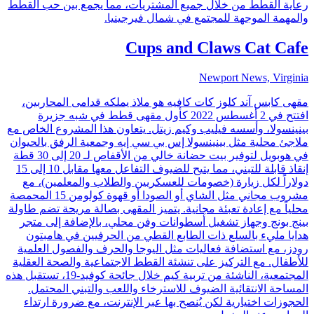
رعاية القطط من خلال جميع المشتريات، مما يجمع بين حب القطط
والمهمة الموجهة للمجتمع في شمال فيرجينيا.
Cups and Claws Cat Cafe
Newport News, Virginia
مقهى كابس آند كلوز كات كافيه هو ملاذ يملكه قدامى المحاربين،
افتتح في 2 أغسطس 2022 كأول مقهى قطط في شبه جزيرة
بينينسولا، وأسسه فيليب وكيم زيتل. يتعاون هذا المشروع الخاص مع
ملاجئ محلية مثل بينينسولا إس بي سي إيه وجمعية الرفق بالحيوان
في هوبويل لتوفير بيت حضانة خالي من الأقفاص لـ 20 إلى 30 قطة
إنقاذ قابلة للتبني، مما يتيح للضيوف التفاعل معها مقابل 10 إلى 15
دولاراً لكل زيارة (خصومات للعسكريين والطلاب والمعلمين)، مع
مشروب مجاني مثل الشاي أو الصودا أو قهوة كولومن 15 المحمصة
محلياً مع إعادة تعبئة مجانية. يتميز المقهى بصالة مريحة تضم طاولة
بينج بونج وجهاز تشغيل أسطوانات وفن محلي، بالإضافة إلى متجر
هدايا مليء بالسلع ذات الطابع القطي من الحرفيين في هامبتون
رودز، مع استضافة فعاليات مثل اليوجا والحرف والفصول العلمية
للأطفال. مع التركيز على تنشئة القطط الاجتماعية والصحة العقلية
المجتمعية، الناشئة من تربية كيم خلال جائحة كوفيد-19، تستقبل هذه
المساحة الانتقائية الضيوف للاسترخاء واللعب والتبني المحتمل.
الحجوزات اختيارية لكن يُنصح بها عبر الإنترنت، مع ضرورة ارتداء