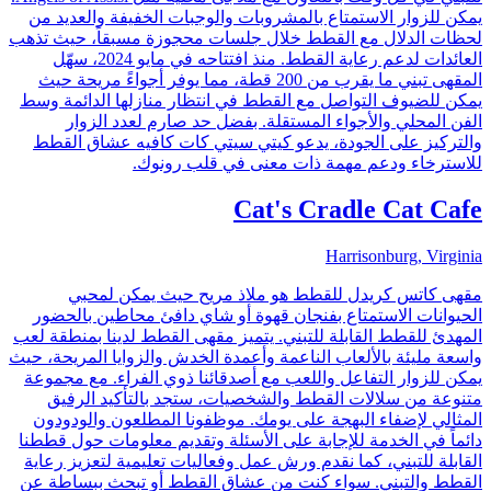
يمكن للزوار الاستمتاع بالمشروبات والوجبات الخفيفة والعديد من
لحظات الدلال مع القطط خلال جلسات محجوزة مسبقاً، حيث تذهب
العائدات لدعم رعاية القطط. منذ افتتاحه في مايو 2024، سهّل
المقهى تبني ما يقرب من 200 قطة، مما يوفر أجواءً مريحة حيث
يمكن للضيوف التواصل مع القطط في انتظار منازلها الدائمة وسط
الفن المحلي والأجواء المستقلة. بفضل حد صارم لعدد الزوار
والتركيز على الجودة، يدعو كيتي سيتي كات كافيه عشاق القطط
للاسترخاء ودعم مهمة ذات معنى في قلب رونوك.
Cat's Cradle Cat Cafe
Harrisonburg, Virginia
مقهى كاتس كريدل للقطط هو ملاذ مريح حيث يمكن لمحبي
الحيوانات الاستمتاع بفنجان قهوة أو شاي دافئ محاطين بالحضور
المهدئ للقطط القابلة للتبني. يتميز مقهى القطط لدينا بمنطقة لعب
واسعة مليئة بالألعاب الناعمة وأعمدة الخدش والزوايا المريحة، حيث
يمكن للزوار التفاعل واللعب مع أصدقائنا ذوي الفراء. مع مجموعة
متنوعة من سلالات القطط والشخصيات، ستجد بالتأكيد الرفيق
المثالي لإضفاء البهجة على يومك. موظفونا المطلعون والودودون
دائماً في الخدمة للإجابة على الأسئلة وتقديم معلومات حول قططنا
القابلة للتبني، كما نقدم ورش عمل وفعاليات تعليمية لتعزيز رعاية
القطط والتبني. سواء كنت من عشاق القطط أو تبحث ببساطة عن