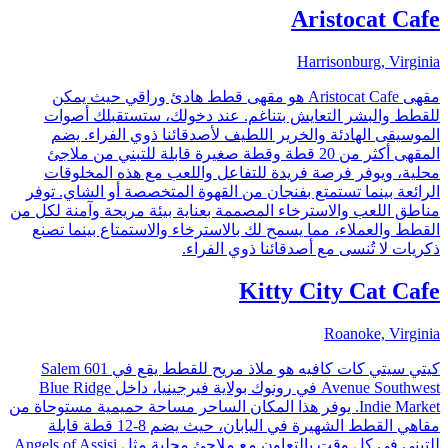
Aristocat Cafe
Harrisonburg, Virginia
مقهى Aristocat Cafe هو مقهى قطط هادئ وراقي حيث يمكن
للقطط والبشر التعايش بتناغم. عند دخولك، ستستقبلك أصوات
الموسيقى الهادئة والخرير اللطيف لأصدقائنا ذوي الفراء. يضم
المقهى أكثر من 20 قطة وقطة صغيرة قابلة للتبني من ملاجئ
محلية، ويوفر فرصة فريدة للتفاعل واللعب مع هذه المخلوقات
الرائعة بينما تستمتع بفنجان من القهوة المتخصصة أو الشاي. توفر
مناطق اللعب والاسترخاء المصممة بعناية بيئة مريحة وآمنة لكل من
القطط والعملاء، مما يسمح لك بالاسترخاء والاستمتاع بينما تصنع
ذكريات لا تُنسى مع أصدقائنا ذوي الفراء.
Kitty City Cat Cafe
Roanoke, Virginia
كيتي سيتي كات كافيه هو ملاذ مريح للقطط يقع في 601 Salem
Avenue Southwest في رونوك بولاية فيرجينيا، داخل Blue Ridge
Indie Market. يوفر هذا المكان الساحر مساحة حميمية مستوحاة من
مقاهي القطط الشهيرة في اليابان، حيث يضم 8-12 قطة قابلة
للتبني في كل وقت بالتعاون مع ملاجئ محلية مثل Angels of Assisi.