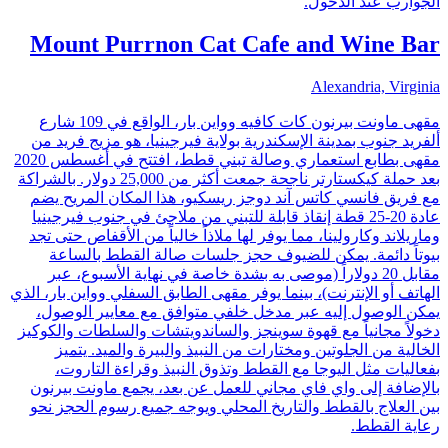
الجوارب عند الدخول.
Mount Purrnon Cat Cafe and Wine Bar
Alexandria, Virginia
مقهى ماونت بيرنون كات كافيه وواين بار، الواقع في 109 شارع
ألفريد جنوب بمدينة الإسكندرية بولاية فيرجينيا، هو مزيج فريد من
مقهى بطابع استعماري وصالة تبني قطط، افتتح في أغسطس 2020
بعد حملة كيكستارتر ناجحة جمعت أكثر من 25,000 دولار. بالشراكة
مع فريق فانسي كاتس آند دوجز ريسكيو، هذا المكان المريح يضم
عادة 20-25 قطة إنقاذ قابلة للتبني من ملاجئ في جنوب فيرجينيا
وماريلاند وكارولينا، مما يوفر لها ملاذاً خالياً من الأقفاص حتى تجد
بيوتاً دائمة. يمكن للضيوف حجز جلسات صالة القطط بالساعة
مقابل 20 دولاراً (موصى به بشدة خاصة في نهاية الأسبوع، عبر
الهاتف أو الإنترنت)، بينما يوفر مقهى الطابق السفلي وواين بار، الذي
يمكن الوصول إليه عبر مدخل خلفي متوافق مع معايير الوصول،
دخولاً مجانياً مع قهوة سوينجز والساندويتشات والسلطات والكوكيز
الخالية من الجلوتين ومختارات من النبيذ والبيرة والميد. يتميز
بفعاليات مثل اليوجا مع القطط وتذوق النبيذ وقراءة التاروت،
بالإضافة إلى واي فاي مجاني للعمل عن بعد، يجمع ماونت بيرنون
بين العلاج بالقطط والتاريخ المحلي ويوجه جميع رسوم الحجز نحو
رعاية القطط.