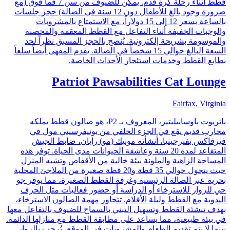
قطط أثناء رحلة كرة قدم. يمكن للضيوف من سن 7 فما فوق (مع
ضرورة وجود بالغ للأطفال دون 12 سنة في الصالة) حجز جلسات
بالساعة بسعر 12 إلى 15 دولاراً، مع الاستمتاع بالمشروبات
والوجبات الخفيفة أثناء التفاعل مع القطط المعقمة والمحصنة
والموسومة بشريحة إلكترونية. يُنصح بالحجز المسبق نظراً لحد
السعة البالغ حوالي 15 شخصاً في الصالة. يقدم المقهى أيضاً سلعاً
بطابع القطط وخدمات استئجار الأحداث الخاصة.
Patriot Pawsabilities Cat Lounge
Fairfax, Virginia
باتريوت باوسابيليتيز، المعروف بـ P2، هو صالون قطط يملكه
محارب قديم يقع في الجزء الخلفي من يونيفرسيتي مول في
فيرفاكس بفيرجينيا، أنشأته مونيك (مو) رايان، ضابط الجيش
المتقاعد لمدة 20 سنة وعاشقة الحيوانات مدى الحياة. توفر هذه
المساحة الزاهية والملونة بيئة خالية من الأقفاص وتشبه المنزل
حيث يتجول حوالي 35 قطة و20 قطة صغيرة من الملاجئ المحلية
بحرية عبر الصالة الرئيسية وغرفة القطط الصغيرة، مما يوفر جو
حي للزوار للاسترخاء أو الدراسة أو حضور فعاليات مثل الحرف
اليدوية مع القطط وليلة الأفلام. تتجاوز مهمة الصالون الاسترخاء،
بهدف تنشئة القطط وتسهيل التبني بالسماح للضيوف بالتفاعل معها
في بيئة طبيعية، مما يساعد على مطابقة القطط مع منازلها الدائمة.
بينما لا يتم تقديم الطعام والمشروبات في الموقع، يُرحب بالزوار