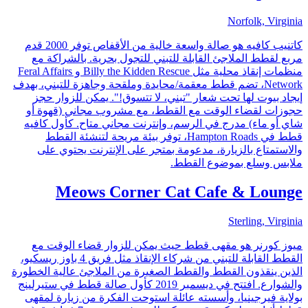
Norfolk, Virginia
كاتنيب كافيه هو صالة واسعة خالية من الأقفاص توفر 2000 قدم
مربع لقطط الملاجئ القابلة للتبني للتجول بحرية. بالشراكة مع
منظمات إنقاذ محلية مثل Billy the Kidden Rescue و Feral Affairs
Network، تضم قطط معقمة/محايدة وملقحة وجاهزة للتبني، بهدف
إيجاد بيوت لها تحت شعار "تبني، لا تتسوق!". يمكن للزوار حجز
حجوزات لقضاء الوقت مع القطط، مع مشروب مجاني (قهوة أو
شاي أو ماء) مدرج في الرسم، وإنترنت مجاني متاح. كأول كافيه
قطط في Hampton Roads، توفر بيئة مريحة لتنشئة القطط
والاستمتاع بالزيارة، مدعومة بمتجر على الإنترنت يحتوي على
ملابس وسلع بموضوع القطط.
Meows Corner Cat Cafe & Lounge
Sterling, Virginia
ميوز كورنر هو مقهى قطط حيث يمكن للزوار قضاء الوقت مع
القطط القابلة للتبني من شركاء الإنقاذ مثل فريق 4 باوز ريسكيو،
الذين ينقذون القطط والقطط الصغيرة من الملاجئ عالية الخطورة
والشوارع. افتتح في ديسمبر 2019 كأول صالة قطط في ستيرلينج
بولاية فيرجينيا، وأسسته عائلة استوحت الفكرة من زيارة لمقهى