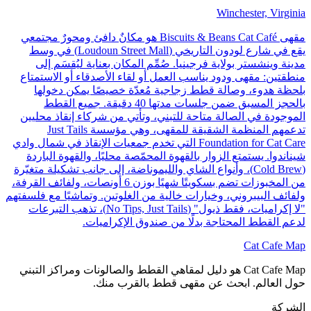
Winchester, Virginia
مقهى Biscuits & Beans Cat Café هو مكانٌ دافئ ومحورٌ مجتمعي
يقع في شارع لودون التاريخي (Loudoun Street Mall) في وسط
مدينة وينشستر بولاية فرجينيا. صُمِّم المكان بعناية ليُقسَم إلى
منطقتين: مقهى ودود يناسب العمل أو لقاء الأصدقاء أو الاستمتاع
بلحظة هدوء، وصالة قطط زجاجية مُعدّة خصيصًا يمكن دخولها
بالحجز المسبق ضمن جلسات مدتها 40 دقيقة. جميع القطط
الموجودة في الصالة متاحة للتبني، وتأتي من شركاء إنقاذ محليين
تدعمهم المنظمة الشقيقة للمقهى، وهي مؤسسة Just Tails
Foundation for Cat Care التي تخدم جمعيات الإنقاذ في شمال وادي
شيناندوا. يستمتع الزوار بالقهوة المحمّصة محليًا، والقهوة الباردة
(Cold Brew)، وأنواع الشاي والليموناضة، إلى جانب تشكيلة متغيّرة
من المخبوزات تضم بسكويتًا شهيًا بوزن 6 أونصات، ولفائف القرفة،
ولفائف البيبروني، وخيارات خالية من الغلوتين. وتماشيًا مع فلسفتهم
"لا إكراميات، فقط ذيول" (No Tips, Just Tails)، تذهب التبرعات
لدعم القطط المحتاجة بدلًا من صندوق الإكراميات.
Cat Cafe Map
Cat Cafe Map هو دليل لمقاهي القطط والصالونات ومراكز التبني
حول العالم. ابحث عن مقهى قطط بالقرب منك.
الشركة