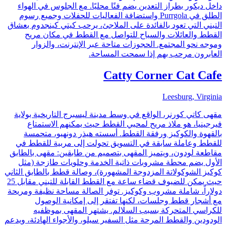
داخل ديكور بطراز التعدين يضم فنًا محليًا. مع الجلوس في الهواء
الطلق في Purrgola واستضافة الفعاليات للحفلات وجميع رسوم
التبني التي تعود بالفائدة على الملاجئ، يرحب كيتي كينجدوم بعشاق
القطط والعائلات والسياح للتواصل مع القطط في مكان مريح
وموجه نحو المجتمع. الحجوزات متاحة عبر الإنترنت، والزوار
العابرون مرحب بهم إذا سمحت المساحة.
Catty Corner Cat Cafe
Leesburg, Virginia
مقهى كاتي كورنر، الواقع في وسط مدينة ليسبرج التاريخية بولاية
فيرجينيا، هو ملاذ مريح لمحبي القطط حيث يمكنهم الاستمتاع
بالقهوة والكوكيز ورفقة القطط. أسسته هيذر دونهيو، متحمسة
للقطط وعاملة سابقة في التسويق تحولت إلى مربية للقطط في
مقاطعة لودون، ويتميز المقهى بتصميم من طابقين: مقهى بالطابق
الأول يضم محطة مشروبات ذاتية الخدمة وحلويات طازجة (مثل
كوكيز الشوكولاتة المزدوجة المشهورة)، وصالة قطط بالطابق الثاني
حيث يمكن للضيوف قضاء ساعة مع القطط القابلة للتبني مقابل 25
دولاراً، شاملة مشروب وكوكيز. توفر الصالة مساحة نظيفة ومريحة
مع أشجار قطط وجلسات، لكنها تفتقر إلى إمكانية الوصول
للكراسي المتحركة بسبب السلالم. يشتهر المقهى بموظفيه
الودودين والقطط المرحة مثل السفير سيلو، والأجواء الهادئة، ويدعم