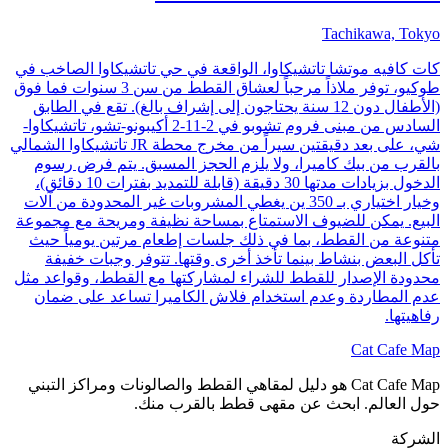
Tachikawa, Tokyo
كات كافيه موتشا تاتشيكاوا، الواقعة في حي تاتشيكاوا الصاخب في
طوكيو، توفر ملاذاً مرحباً لعشاق القطط من سن 3 سنوات فما فوق
(الأطفال دون 12 سنة يحتاجون إلى إشراف بالغ). تقع في الطابق
السادس من مبنى فروم تشوبو في 2-11-2 أكيبونو-تشو، تاتشيكاوا-
شي، على بعد دقيقتين سيراً من مخرج محطة JR تاتشيكاوا الشمالي
بالقرب من بيك كاميرا، ولا يلزم الحجز المسبق. يتم فرض رسوم
الدخول بزيادات مدتها 30 دقيقة (قابلة للتمديد بفترات 10 دقائق)،
وخيار اختياري بـ 350 ين يغطي المشروبات غير المحدودة من آلات
البيع. يمكن للضيوف الاستمتاع بمساحة نظيفة ومريحة مع مجموعة
متنوعة من القطط، بما في ذلك جلسات إطعام مرتين يومياً حيث
تأكل البعض بنشاط بينما تأخذ أخرى وقتها. تتوفر وجبات خفيفة
محدودة الإصدار للقطط للشراء لمشاركتها مع القطط، وقواعد مثل
عدم المطاردة وعدم استخدام فلاش الكاميرا تساعد على ضمان
رفاهيتها.
Cat Cafe Map
Cat Cafe Map هو دليل لمقاهي القطط والصالونات ومراكز التبني
حول العالم. ابحث عن مقهى قطط بالقرب منك.
الشركة