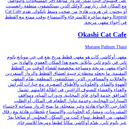
على فيسبوك حيث يمكن للزوار متابعة آخر المستجدات والتواصل
مع المكان قبل زيارتهم. لأولئك الذين يستكشفون منطقة رانغسيت
أو يبحثون عن هروب هادئ من صخب وسط بانكوك، يقدم Cat Cafe
Rangsit وجهة ساحرة للاسترخاء والاستمتاع بوقت ممتع مع القطط
في أجواء مقهى مريحة.
Okashi Cat Cafe
Mueang Pathum Thani
مقهى أوكاشي كات هو مقهى قطط مريح يقع في حي مويانغ باثوم
ثاني في باثوم ثاني بتايلاند. يجمع هذا المكان العفوي والهادئ بين
أجواء مقهى مريحة ومساحة مخصصة لقضاء الوقت بين القطط
المقيمة، ما يجعله محطة ترحيبية لعشاق القطط والزوار المنفردين
والعائلات والمسافرين الذين يستكشفون المنطقة. يقدّم المقهى
القهوة والشاي والحلويات والأطباق الصغيرة، مع خيارات للبرانش
والغداء والعشاء للضيوف الراغبين في إطالة إقامتهم. تشمل
المرافق خدمة الواي فاي المجانية، ودورات المياه، ومواقف
السيارات المجانية، وخدمة تناول الطعام في المكان أو الطلب
الخارجي. الأجواء هادئة وغير متعجلة، ما يمنح الزوار مساحة لاحتساء
المشروبات، ومشاركة الحلويات، والاستمتاع بلحظات هادئة مع رفاق
المقهى من القطط. سواء كنت من السكان المحليين أو سائحاً يمرّ
عبر باثوم ثاني، يقدّم أوكاشي مكاناً لطيفاً ومريحاً للاسترخاء.