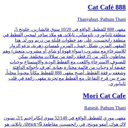
888 Cat Café
Thanyaburi, Pathum Thani
مقهى 888 للقطط، الواقع في 10/20 سوق فاتشارين، خلونج 5،
منطقة ثانيابوري، باتومثاني، تايلاند، هو ملاذ ساحر لمحبي القطط في
منطقة رانجسيت، على بعد خطوات قليلة من دريم وورلد. هذا
المقهى المزين بشكل جميل، المزين بلمسات زهرية، يدعو الزوار
للاسترخاء مع مشروب (سواء قهوة أو شاي أو مشروب منعش) وهم
محاطون بأكثر من 25 قطة رائعة من سلالات مختلفة. يمكن
للضيوف الاسترخاء واللعب مع القطط الودية والاستمتاع بوجبات
خفيفة أو وجبات من قائمة مختارة بعناية. يُعرف بأجوائه الدافئة
وشغفه برفقة القطط، أصبح مقهى 888 للقطط مكاناً محبوباً محلياً،
يمزج بين فرح التفاعل مع القطط مع تجربة مقهى رائعة في قلب
ثانيابوري.
Mori Cat Cafe
Rangsit, Pathum Thani
مقهى موري للقطط، الواقع في 52/149 سوي إيكابراجيم 2/1، تمبون
لاك هوك، أمفو موينج، في رانجسيت، مقاطعة ปทุมธานี، تايلاند، هو