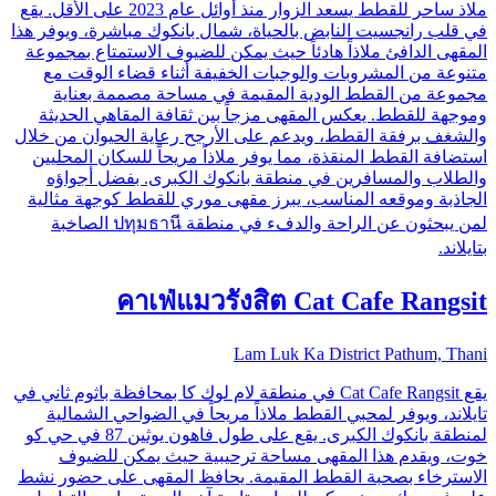
ملاذ ساحر للقطط يسعد الزوار منذ أوائل عام 2023 على الأقل. يقع
في قلب رانجسيت النابض بالحياة، شمال بانكوك مباشرة، ويوفر هذا
المقهى الدافئ ملاذاً هادئاً حيث يمكن للضيوف الاستمتاع بمجموعة
متنوعة من المشروبات والوجبات الخفيفة أثناء قضاء الوقت مع
مجموعة من القطط الودية المقيمة في مساحة مصممة بعناية
وموجهة للقطط. يعكس المقهى مزجاً بين ثقافة المقاهي الحديثة
والشغف برفقة القطط، ويدعم على الأرجح رعاية الحيوان من خلال
استضافة القطط المنقذة، مما يوفر ملاذاً مريحاً للسكان المحليين
والطلاب والمسافرين في منطقة بانكوك الكبرى. بفضل أجواؤه
الجاذبة وموقعه المناسب، يبرز مقهى موري للقطط كوجهة مثالية
لمن يبحثون عن الراحة والدفء في منطقة ปทุมธานี الصاخبة
بتايلاند.
คาเฟ่แมวรังสิต Cat Cafe Rangsit
Lam Luk Ka District Pathum, Thani
يقع Cat Cafe Rangsit في منطقة لام لوك كا بمحافظة باثوم ثاني في
تايلاند، ويوفر لمحبي القطط ملاذاً مريحاً في الضواحي الشمالية
لمنطقة بانكوك الكبرى. يقع على طول فاهون يوثين 87 في حي كو
خوت، ويقدم هذا المقهى مساحة ترحيبية حيث يمكن للضيوف
الاسترخاء بصحبة القطط المقيمة. يحافظ المقهى على حضور نشط