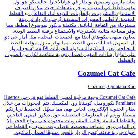
سان مارتين وسيمون بوليفار في غوادالاخارا، خاليسكو، هو أول
مقهى قطط في المدينة، ويوفر بيئة هادئة حيث يمكن للضيوف
الاستمتاع بالمشروبات والحلويات اللذيذة أثناء التفاعل مع القطط
المقيمة. لا تُطلب الحجوزات المسبقة. يُرحب بالرواد في بيئة
مستوحاة من الثقافة اليابانية، مكتملة بديكور بموضوع القطط، مما
يوفر مساحة مثالية للاسترخاء والاستمتاع برفقة القطط الودية.
يتعاون مقهى نيكو-هاي أيضاً مع الجمعيات المحلية، مثل أمار جي دي
إل، لتسهيل فعاليات تبني القطط، مما يوفر منازل مؤقتة للقطط
المحتاجة ويعزز الملكية المسؤولة للحيوانات الأليفة. يُشجع الزوار
على اتباع إرشادات المقهى لضمان تجربة متناغمة لكل من الضيوف
والقطط.
Cozumel Cat Cafe
Cozumel, Quintana Roo
Cozumel Cat Cafe وجهة مرحّبة لمحبي القطط تقع في حي Huertos
Familiares بكوزوميل، كوينتانا رو، المكسيك. تتم الحجوزات من خلال
نظام الجدولة الإلكتروني الخاص بهم، مما يسهّل التخطيط لزيارتكم
مسبقًا. ورغم أن المعلومات التفصيلية حول ديكور المقهى الداخلي
والقطط المقيمة وقائمة المشروبات محدودة على موقع الحجز، إلا
أن المقهى يوفر مساحة مخصصة لقضاء وقت ممتع مع القطط في
أجواء جزرية هادئة. يُنصح الزوار بالحجز مسبقًا لضمان أماكنهم.