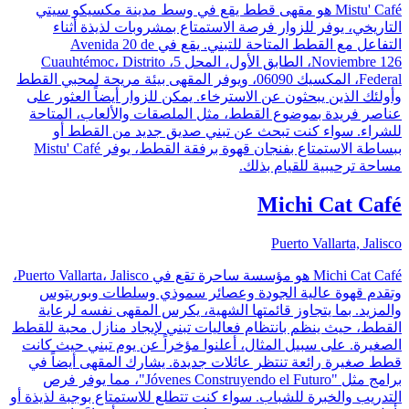
Mistu' Café هو مقهى قطط يقع في وسط مدينة مكسيكو سيتي
التاريخي، يوفر للزوار فرصة الاستمتاع بمشروبات لذيذة أثناء
التفاعل مع القطط المتاحة للتبني. يقع في Avenida 20 de
Noviembre 126، الطابق الأول، المحل 5، Cuauhtémoc، Distrito
Federal، المكسيك 06090، ويوفر المقهى بيئة مريحة لمحبي القطط
وأولئك الذين يبحثون عن الاسترخاء. يمكن للزوار أيضاً العثور على
عناصر فريدة بموضوع القطط، مثل الملصقات والألعاب، المتاحة
للشراء. سواء كنت تبحث عن تبني صديق جديد من القطط أو
ببساطة الاستمتاع بفنجان قهوة برفقة القطط، يوفر Mistu' Café
مساحة ترحيبية للقيام بذلك.
Michi Cat Café
Puerto Vallarta, Jalisco
Michi Cat Café هو مؤسسة ساحرة تقع في Puerto Vallarta، Jalisco،
وتقدم قهوة عالية الجودة وعصائر سموذي وسلطات وبوريتوس
والمزيد. بما يتجاوز قائمتها الشهية، يكرس المقهى نفسه لرعاية
القطط، حيث ينظم بانتظام فعاليات تبني لإيجاد منازل محبة للقطط
الصغيرة. على سبيل المثال، أعلنوا مؤخراً عن يوم تبني حيث كانت
قطط صغيرة رائعة تنتظر عائلات جديدة. يشارك المقهى أيضاً في
برامج مثل "Jóvenes Construyendo el Futuro"، مما يوفر فرص
التدريب والخبرة للشباب. سواء كنت تتطلع للاستمتاع بوجبة لذيذة أو