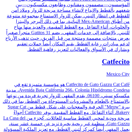
المؤسسون—مصممون ومفنانون وطابعون مكسيكيون—بين
شغفهم بالقطط والإبداع لإنشاء مساحة مريحة للزوار وملاذ آمن
للقطط في انتظار التبني. يمكن للزوار الاستمتاع بمجموعة متنوعة
من أطباق Mex-American النباتية، بما في ذلك البرجر والبيتزا
والحلويات، أثناء التفاعل مع القطط المقيمة، والعديد منها متاح
للتبني. بالإضافة إلى خدمات المقهى، يضم 31 Gatitos متجراً صغيراً
يعرض منتجات مصممة ومنتجة من قبل الفريق، حيث تذهب الأرباح
لدعم مبادرات رعاية القطط. يقيم المكان أيضاً حملات تعقيم
ويشارك في الأسواق والفعاليات لتعزيز رفاهية القطط.
Catfecito
Mexico City
Catfecito de Gato Gazzu Cat Café هو مؤسسة متميزة تقع في
Avenida Baja California 266، Colonia Hipódromo Condesa، مدينة
مكسيكو سيتي، 06100. يقدم المقهى للزوار تجربة فريدة من نوعها
بالاستمتاع بالطعام والمشروبات المستوحاة من القطط، بما في ذلك
بيرة "Meow" الحرفية والمعجنات على شكل قطط من Sugar Cat
Bakery، أثناء التفاعل مع القطط المقيمة. يوفر Catfecito أجواءً
مريحة وودية لمحبي القطط مناسبة للعائلات. كجزء من La Casa del
Gato Gazzu، منظمة غير ربحية بخبرة تزيد عن خمسة عشر سنة،
يعمل المقهى أيضاً كمركز لتبني القطط، مع تعزيز الملكية المسؤولة