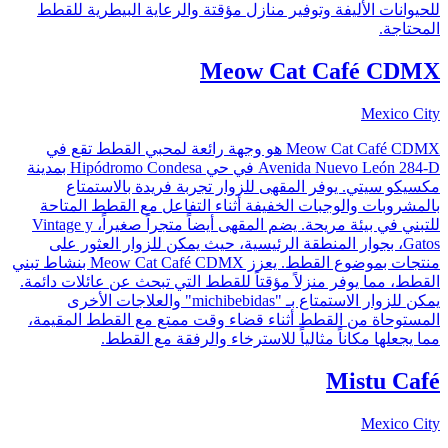
للحيوانات الأليفة وتوفير منازل مؤقتة والرعاية البيطرية للقطط
المحتاجة.
Meow Cat Café CDMX
Mexico City
Meow Cat Café CDMX هو وجهة رائعة لمحبي القطط تقع في
Avenida Nuevo León 284-D في حي Hipódromo Condesa بمدينة
مكسيكو سيتي. يوفر المقهى للزوار تجربة فريدة بالاستمتاع
بالمشروبات والوجبات الخفيفة أثناء التفاعل مع القطط المتاحة
للتبني في بيئة مريحة. يضم المقهى أيضاً متجراً صغيراً، Vintage y
Gatos، بجوار المنطقة الرئيسية، حيث يمكن للزوار العثور على
منتجات بموضوع القطط. يعزز Meow Cat Café CDMX بنشاط تبني
القطط، مما يوفر منزلاً مؤقتاً للقطط التي تبحث عن عائلات دائمة.
يمكن للزوار الاستمتاع بـ "michibebidas" والعلاجات الأخرى
المستوحاة من القطط أثناء قضاء وقت ممتع مع القطط المقيمة،
مما يجعلها مكاناً مثالياً للاسترخاء والرفقة مع القطط.
Mistu Café
Mexico City