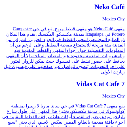
Neko Café
Mexico City
مقهى Neko Café هو مقهى قطط مريح يقع في حي Campestre
Potrero في Iztapalapa بمدينة مكسيكو، المكسيك. يقدم هذا المكان
ذو الطابع المجتمعي لمحبي القطط في الجزء الجنوبي الشرقي من
المدينة بيئة مريحة للاستمتاع بصحبة القطط. وعلى الرغم من أن
المعلومات التفصيلية حول أجواء المقهى والقطط المقيمة فيه
والمشروبات المقدمة محدودة عبر المصادر المتاحة، إلا أن المقهى
يحافظ على حضور نشط على فيسبوك حيث يمكن للزوار العثور
على آخر التحديثات. يُنصح بالتواصل عبر صفحتهم على فيسبوك قبل
زيارتك الأولى.
7 Vidas Cat Café
Mexico City
يقع مقهى 7 Vidas Cat Café في حي سانتا ماريا لا ريبيرا بمنطقة
كواوتيموك في مدينة مكسيكو. يختبئ هذا المقهى على طول شارع
نارانخو، ويدعو ضيوفه لقضاء أوقات هادئة برفقة القطط المقيمة في
أجواء دافئة مفعمة بالطابع المميز. يعكس الاسم، الذي يعني "سبع