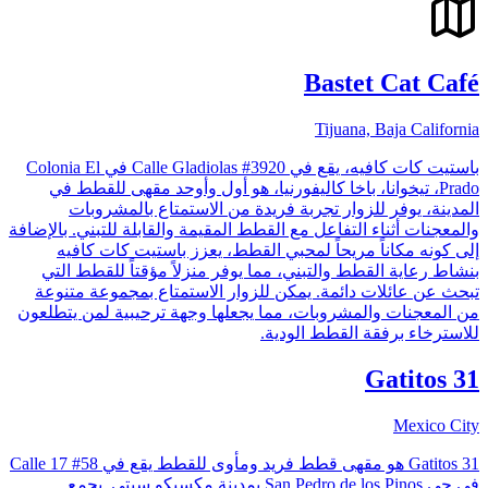
Bastet Cat Café
Tijuana, Baja California
باستيت كات كافيه، يقع في Calle Gladiolas #3920 في Colonia El
Prado، تيخوانا، باخا كاليفورنيا، هو أول وأوحد مقهى للقطط في
المدينة، يوفر للزوار تجربة فريدة من الاستمتاع بالمشروبات
والمعجنات أثناء التفاعل مع القطط المقيمة والقابلة للتبني. بالإضافة
إلى كونه مكاناً مريحاً لمحبي القطط، يعزز باستيت كات كافيه
بنشاط رعاية القطط والتبني، مما يوفر منزلاً مؤقتاً للقطط التي
تبحث عن عائلات دائمة. يمكن للزوار الاستمتاع بمجموعة متنوعة
من المعجنات والمشروبات، مما يجعلها وجهة ترحيبية لمن يتطلعون
للاسترخاء برفقة القطط الودية.
31 Gatitos
Mexico City
31 Gatitos هو مقهى قطط فريد ومأوى للقطط يقع في Calle 17 #58
في حي San Pedro de los Pinos بمدينة مكسيكو سيتي. يجمع