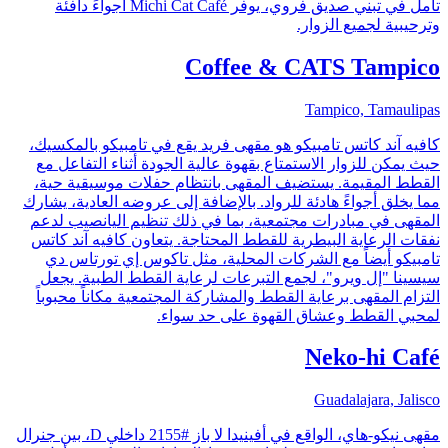
تأمل في تبني صديق فروي، يوفر Michi Cat Café أجواءً دافئة
وترحيبية لجميع الزوار.
Coffee & CATS Tampico
Tampico, Tamaulipas
كافيه آند كاتس تامبيكو هو مقهى فريد يقع في تامبيكو بالمكسيك،
حيث يمكن للزوار الاستمتاع بقهوة عالية الجودة أثناء التفاعل مع
القطط المقيمة. يستضيف المقهى بانتظام حفلات موسيقية حية،
مما يخلق أجواءً هادئة للرواد. بالإضافة إلى عروضه العادية، يشارك
المقهى في مبادرات مجتمعية، بما في ذلك تنظيم اليانصيب لدعم
نفقات الرعاية البيطرية للقطط المحتاجة. يتعاون كافيه آند كاتس
تامبيكو أيضاً مع الشركات المحلية، مثل تاكوس إي تورتاس دي
سيسينا "إل ويرو"، لجمع التبرعات لرعاية القطط الطبية. يجعل
التزام المقهى برعاية القطط والمشاركة المجتمعية مكاناً محبوباً
لمحبي القطط وعشاق القهوة على حد سواء.
Neko-hi Café
Guadalajara, Jalisco
مقهى نيكو-هاي، الواقع في أفينيدا لا باز #2155 داخلي D، بين جنرال