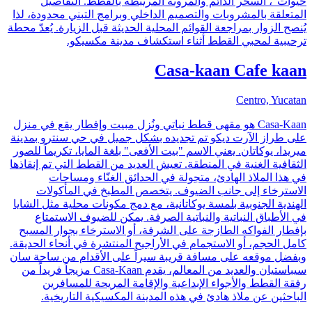
حيوات"، السحر الدائم والمرونة المرتبطة بالقطط. التفاصيل
المتعلقة بالمشروبات والتصميم الداخلي وبرامج التبني محدودة، لذا
يُنصح الزوار بمراجعة القوائم المحلية الحديثة قبل الزيارة. يُعدّ محطة
ترحيبية لمحبي القطط أثناء استكشاف مدينة مكسيكو.
Casa-kaan Cafe kaan
Centro, Yucatan
‏Casa-Kaan هو مقهى قطط نباتي ونُزل مبيت وإفطار يقع في منزل
على طراز الآرت ديكو تم تجديده بشكل جميل في حي سنترو بمدينة
ميريدا، يوكاتان. يعني الاسم "بيت الأفعى" بلغة المايا، تكريماً للصور
الثقافية الغنية في المنطقة. تعيش العديد من القطط التي تم إنقاذها
في هذا الملاذ الهادئ، متجولة في الحدائق الغنّاء ومساحات
الاسترخاء إلى جانب الضيوف. يتخصص المطبخ في المأكولات
الهندية الجنوبية بلمسة يوكاتانية، مع دمج مكونات محلية مثل الشايا
في الأطباق النباتية والنباتية الصرفة. يمكن للضيوف الاستمتاع
بإفطار الفواكه الطازجة على الشرفة، أو الاسترخاء بجوار المسبح
كامل الحجم، أو الاستجمام في الأراجيح المنتشرة في أنحاء الحديقة.
وبفضل موقعه على مسافة قريبة سيراً على الأقدام من ساحة سان
سيباستيان والعديد من المعالم، يقدم Casa-Kaan مزيجاً فريداً من
رفقة القطط والأجواء الإبداعية والإقامة المريحة للمسافرين
الباحثين عن ملاذ هادئ في هذه المدينة المكسيكية التاريخية.