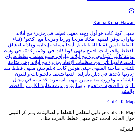
Kailua Kona, Hawaii
مقهى كونا كات هو أول وحيد مقهى قطط في جزيرة بيج آيلاند
بهاواي. يوفر المقهى مكاناً مريحاً وبارداً ومريحاً مع "كاتيو" (فناء
القطط) ليس فقط للقطط، بل أيضاً مساحة إيجابية وهادئة لعشاق
القطط والحيوانات. افتتح مقهى كونا كات في نوفمبر 2023 في وسط
مدينة كايلوا-كونا بجزيرة بيج آيلاند بهاواي. جميع قطط وقطط هاواي
المنقذة لدينا تأتي من منظمات الإنقاذ بجزيرة بيج آيلاند وهي متاحة
للتبني. صاحبة المقهى جيني هولين كانت تحلم بفتح مقهى قطط منذ
زيارتها لأحدها في دبلن بأيرلندا. لديها شغف بالحيوانات والفنون
الشفائية، وقررت بعد مسيرة مهنية استمرت 35 سنة في مجال
الرعاية الصحية أن تجمع بينهما وتوفر بيئة شفائية لكل من القطط
والبشر.
Cat Cafe Map
Cat Cafe Map هو دليل لمقاهي القطط والصالونات ومراكز التبني
حول العالم. ابحث عن مقهى قطط بالقرب منك.
الشركة