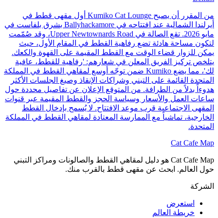
من المقرر أن يصبح Kumiko Cat Lounge أول مقهى قطط في
أيرلندا الشمالية عند افتتاحه في Ballyhackamore بشرق بلفاست في
مايو 2026. تقع الصالة في Upper Newtownards Road، وقد صُمّمت
لتكون مساحة هادئة تضع رفاهية القطط في المقام الأول، حيث
يمكن للزوار قضاء الوقت مع القطط المقيمة على القهوة والكعك.
يتلخص تركيز الفريق المعلن في شعارهم: 'رفاهية للقطط، عافية
لك'، مما يضع Kumiko ضمن توجّه أوسع لمقاهي القطط في المملكة
المتحدة القائمة على التبني وشراكات الإنقاذ وصيغ الجلسات الأكثر
هدوءاً بدلاً من الطرافة. من المتوقع الإعلان عن تفاصيل محددة حول
ساعات العمل والأسعار وسياسة الحجز والقطط المقيمة عبر قنوات
المقهى الاجتماعية قرب موعد الافتتاح. لا يُسمح بإدخال القطط
الخارجية، تماشياً مع الممارسة المعتادة لمقاهي القطط في المملكة
المتحدة.
Cat Cafe Map
Cat Cafe Map هو دليل لمقاهي القطط والصالونات ومراكز التبني
حول العالم. ابحث عن مقهى قطط بالقرب منك.
الشركة
استعرض
خريطة العالم