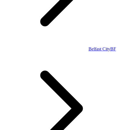
Belfast City
BF