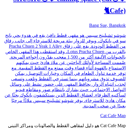
Cafe)🐈
Bang Sue, Bangkok
شوشو تشيلينج سبيس هو مقهى قطط دافئ يقع في هدوء بحي بانج
سو في بانكوك، ويوفر للزوار بيئة مريحة للاسترخاء إلى جانب رفاق
من القطط الودودة. يقع على زقاق Pracha Chuen 2 Yeak 1 Alley
بالقرب من Lotus Pracha Chuen، وقد استقطب هذا المقهى الخاص
بالحيوانات الأليفة أكثر من 1,500 معجب يقدّرون أجواءه المريحة.
صُممت المساحة لأولئك الباحثين عن ملاذ هادئ حيث يمكنهم
الاستمتاع بالقهوة أثناء قضاء وقت ممتع مع القطط المقيمة. مع
توفر خدمة تناول الطعام في المكان وخيارات التوصيل، يمكن
للضيوف تذوق مشروباتهم بينما تسترخي القطط وتلعب وتسعى
لجذب انتباه الزوار. يحافظ المقهى على حضور نشط على وسائل
التواصل الاجتماعي، حيث يشارك بانتظام صور ومقاطع فيديو
لساكنيه الظرفاء. لعشاق القطط الذين يستكشفون بانكوك بحثًا عن
مكان هادئ للاسترخاء، يوفر شوشو تشيلينج سبيس ملاذًا مرحبًا
بعيدًا عن صخب المدينة.
Cat Cafe Map
Cat Cafe Map هو دليل لمقاهي القطط والصالونات ومراكز التبني