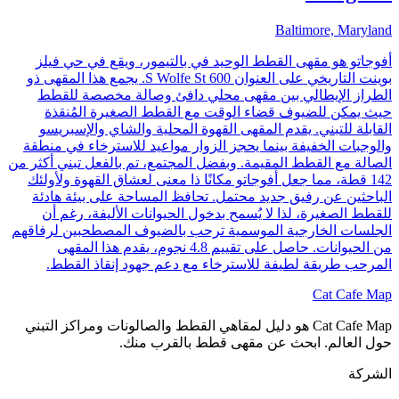
Baltimore, Maryland
أفوجاتو هو مقهى القطط الوحيد في بالتيمور، ويقع في حي فيلز
بوينت التاريخي على العنوان 600 S Wolfe St. يجمع هذا المقهى ذو
الطراز الإيطالي بين مقهى محلي دافئ وصالة مخصصة للقطط
حيث يمكن للضيوف قضاء الوقت مع القطط الصغيرة المُنقذة
القابلة للتبني. يقدم المقهى القهوة المحلية والشاي والإسبريسو
والوجبات الخفيفة بينما يحجز الزوار مواعيد للاسترخاء في منطقة
الصالة مع القطط المقيمة. وبفضل المجتمع، تم بالفعل تبني أكثر من
142 قطة، مما جعل أفوجاتو مكانًا ذا معنى لعشاق القهوة ولأولئك
الباحثين عن رفيق جديد محتمل. تحافظ المساحة على بيئة هادئة
للقطط الصغيرة، لذا لا يُسمح بدخول الحيوانات الأليفة، رغم أن
الجلسات الخارجية الموسمية ترحب بالضيوف المصطحبين لرفاقهم
من الحيوانات. حاصل على تقييم 4.8 نجوم، يقدم هذا المقهى
المرحب طريقة لطيفة للاسترخاء مع دعم جهود إنقاذ القطط.
Cat Cafe Map
Cat Cafe Map هو دليل لمقاهي القطط والصالونات ومراكز التبني
حول العالم. ابحث عن مقهى قطط بالقرب منك.
الشركة