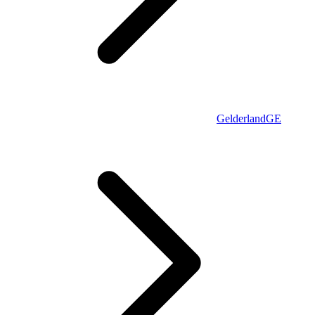
Gelderland
GE