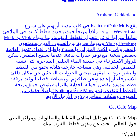
Arnhem, Gelderland
يقع Kattencafé de Muis في قلب مدينة أرنهيم على شارع
Weverstraat، ويوفر ملاذاً مريحاً حيث وجدت قطط كانت في الملاجئ
سابقاً منزلها الدائم. تتجول القطط المقيمة، بما فيها Vlokie وMikkie
وFrenkie وMuis وغيرها، بحرية بين الضيوف الذين يستمتعون
بالمشروبات والكعك المنزلي والحساء وأطباق الغداء. تتميز القائمة
بحصص سخية مع توفر خيارات نباتية. عندما يسمح الطقس، يمكن
للزوار الاسترخاء في حديقة الفناء الخلفي الساحرة التي تشبه
القصص الخيالية، وهي مساحة خارجية هادئة تجمع بين القطط
والبشر. يرحب المقهى بمحبي الحيوانات الباحثين عن مكان دافئ
للاسترخاء أو إعادة شحن طاقتهم أو ببساطة قضاء الوقت برفقة
قطط ودودة. بفضل أجوائه الجذابة والتزامه بتوفير حياة مريحة
للقطط المُنقذة، يقدم Kattencafé de Muis تواصلاً حقيقياً بين
الضيوف وسكانه الساحرين ذوي الأرجل الأربع.
Cat Cafe Map
Cat Cafe Map هو دليل لمقاهي القطط والصالونات ومراكز التبني
حول العالم. ابحث عن مقهى قطط بالقرب منك.
الشركة