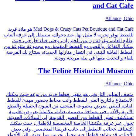
and Cat Cafe
Alliance, Ohio
Mad Dogs & Crazy Cats Pet Boutique and Cat Cafe هو ملاذ فريد
للقطط يوفر تجربة لا مثيل لها. عند دخولك، ستنتقل إلى غرفة ألعاب
بطابع الغابة، وغرفة زن من الخيزران، وحتى فناء خارجي، حيث
يمكنك التفاعل واللعب مع القطط المقيمة. مع مجموعة متنوعة من
القطط القابلة للتبني في انتظار منازلها الجديدة، ستتاح لك الفرصة
للقاء والتحدث معها في بيئة مريحة وودية.
The Feline Historical Museum
Alliance, Ohio
متحف الفيلين التاريخي هو مقهى قطط فريد من نوعه حيث يمكنك
الاستمتاع بالتاريخ الغني للقطط وأنت محاط بحضور مهدئ للقطط
القابلة للتبني. تعرض مجموعة المتحف من الفنون الجميلة والقطع
الأثرية والأدب في مساحة مصممة بعناية، مكتملة بعروض تعليمية
تستكشف تطور القطط من العصور القديمة إلى السلالات الحديثة.
تجول عبر غرفة مكتبتنا الخاصة المخصصة للأطفال، حيث يمكنك
اكتشاف عجائب القطط إلى جانب فريقنا المتخصص. وفي بعض
الأحيان، قد تشاهد قططاً حية تتجول بحرية، مما يضيف إلى الأجواء