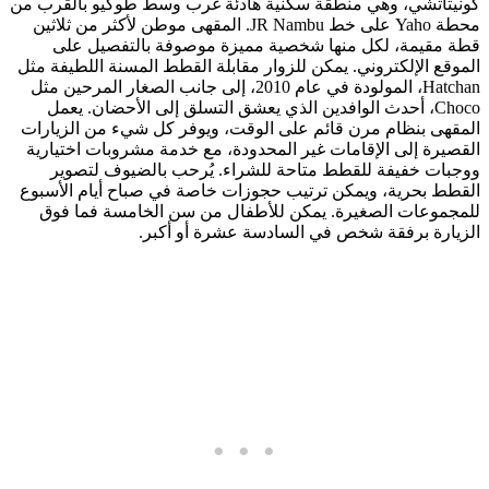
كونيتاتشي، وهي منطقة سكنية هادئة غرب وسط طوكيو بالقرب من
محطة Yaho على خط JR Nambu. المقهى موطن لأكثر من ثلاثين
قطة مقيمة، لكل منها شخصية مميزة موصوفة بالتفصيل على
الموقع الإلكتروني. يمكن للزوار مقابلة القطط المسنة اللطيفة مثل
Hatchan، المولودة في عام 2010، إلى جانب الصغار المرحين مثل
Choco، أحدث الوافدين الذي يعشق التسلق إلى الأحضان. يعمل
المقهى بنظام مرن قائم على الوقت، ويوفر كل شيء من الزيارات
القصيرة إلى الإقامات غير المحدودة، مع خدمة مشروبات اختيارية
ووجبات خفيفة للقطط متاحة للشراء. يُرحب بالضيوف لتصوير
القطط بحرية، ويمكن ترتيب حجوزات خاصة في صباح أيام الأسبوع
للمجموعات الصغيرة. يمكن للأطفال من سن الخامسة فما فوق
الزيارة برفقة شخص في السادسة عشرة أو أكبر.