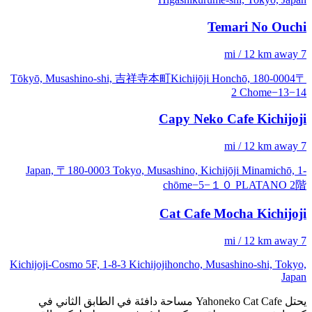
Temari No Ouchi
7 mi / 12 km away
〒180-0004 Tōkyō, Musashino-shi, 吉祥寺本町Kichijōji Honchō,
2 Chome−13−14
Capy Neko Cafe Kichijoji
7 mi / 12 km away
Japan, 〒180-0003 Tokyo, Musashino, Kichijōji Minamichō, 1-
chōme−5−１０ PLATANO 2階
Cat Cafe Mocha Kichijoji
7 mi / 12 km away
Kichijoji-Cosmo 5F, 1-8-3 Kichijojihoncho, Musashino-shi, Tokyo,
Japan
يحتل Yahoneko Cat Cafe مساحة دافئة في الطابق الثاني في