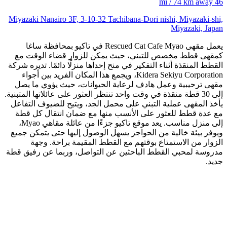
46 mi / 74 km away
Miyazaki Nanairo 3F, 3-10-32 Tachibana-Dori nishi, Miyazaki-shi,
Miyazaki, Japan
يعمل مقهى Rescued Cat Cafe Myao في تاكيو بمحافظة ساغا
كمقهى قطط مخصص للتبني، حيث يمكن للزوار قضاء الوقت مع
القطط المنقذة أثناء التفكير في منح إحداها منزلًا دائمًا. تديره شركة
Kidera Sekiyu Corporation، ويجمع هذا المكان الفريد بين أجواء
مقهى ترحيبية وعمل هادف لرعاية الحيوانات، حيث يؤوي ما يصل
إلى 30 قطة منقذة في وقت واحد تنتظر العثور على عائلاتها المتبنية.
يأخذ المقهى عملية التبني على محمل الجد، ويتيح للضيوف التفاعل
مع عدة قطط للعثور على الأنسب منها مع ضمان انتقال كل قطة
إلى منزل مناسب. يعد موقع تاكيو جزءًا من عائلة مقاهي Myao،
ويوفر بيئة خالية من الحواجز يسهل الوصول إليها حتى يتمكن جميع
الزوار من الاستمتاع بوقتهم مع القطط المقيمة براحة. وجهة
مدروسة لمحبي القطط الباحثين عن التواصل، وربما عن رفيق قطة
جديد.