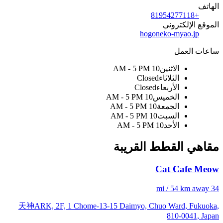
الهاتف
+81954277118
الموقع الإلكتروني
hogoneko-myao.jp
ساعات العمل
الاثنين
10 AM - 5 PM
الثلاثاء
Closed
الأربعاء
Closed
الخميس
10 AM - 5 PM
الجمعة
10 AM - 5 PM
السبت
10 AM - 5 PM
الأحد
10 AM - 5 PM
مقاهي القطط القريبة
Cat Cafe Meow
34 mi / 54 km away
天神ARK, 2F, 1 Chome-13-15 Daimyo, Chuo Ward, Fukuoka,
810-0041, Japan