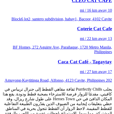
CLEO CAT CAFE
10 mi / 16 km away
Block6 lot2, santero subdivision, habay1, Bacoor, 4102 Cavite
Coterie Cat Cafe
13 mi / 22 km away
BF Homes, 272 Aguirre Ave, Parañaque, 1720 Metro Manila,
Philippines
Caca Cat Café - Tagaytay
17 mi / 27 km away
202 Amuyong-Kaytitinga Road, Alfonso, 4123 Cavite, Philippines
يجلب Purrfectly Chills ثقافة مقاهي القطط إلى جنرال تريياس في
كافيتي، مقدمًا للزوار فرصة للاسترخاء بصحبة قطط ودودة. يقع هذا
المكان الدافئ في حي Heroes Town على طول شارع ريزال، وقد
حظي بتعليقات إيجابية من الضيوف الذين يقدّرون الطبيعة التفاعلية
للقطط المقيمة. لاحظ الزوار أن القطط تتجول بحرية في المناطق
المشتركة، مما يسهل الاستمتاع بلحظات عفوية من اللعب والرفقة