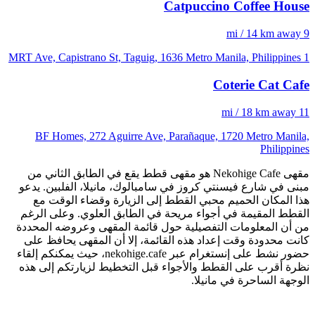
Catpuccino Coffee House
9 mi / 14 km away
1 MRT Ave, Capistrano St, Taguig, 1636 Metro Manila, Philippines
Coterie Cat Cafe
11 mi / 18 km away
BF Homes, 272 Aguirre Ave, Parañaque, 1720 Metro Manila,
Philippines
مقهى Nekohige Cafe هو مقهى قطط يقع في الطابق الثاني من
مبنى في شارع فيسنتي كروز في سامبالوك، مانيلا، الفلبين. يدعو
هذا المكان الحميم محبي القطط إلى الزيارة وقضاء الوقت مع
القطط المقيمة في أجواء مريحة في الطابق العلوي. وعلى الرغم
من أن المعلومات التفصيلية حول قائمة المقهى وعروضه المحددة
كانت محدودة وقت إعداد هذه القائمة، إلا أن المقهى يحافظ على
حضور نشط على إنستغرام عبر nekohige.cafe، حيث يمكنكم إلقاء
نظرة أقرب على القطط والأجواء قبل التخطيط لزيارتكم إلى هذه
الوجهة الساحرة في مانيلا.