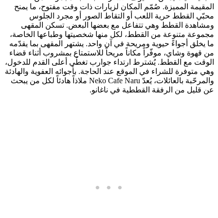
المقيمة المميزة. صُمّم المكان لزيارات ذات وقت مفتوح، ما يمنح
محبّي القطط حرية اللعب أو التقاط الصور أو مجرد الجلوس
ومشاهدة القطط وهي تتفاعل مع بعضها البعض. تسكن المقهى
مجموعة متنوعة من القطط، لكل منها شخصيتها وطباعها الخاصة،
ما يخلق أجواءً حيوية ومريحة في آن واحد. يشتهر المقهى بما يقدّمه
من قهوة وشاي، موفّراً مكاناً مريحاً للاستمتاع بمشروب أثناء قضاء
الوقت مع القطط. يُشترط ارتداء جوارب تغطّي أعلى القدم للدخول،
وهي متوفرة للشراء في الموقع عند الحاجة. بأجوائه العفوية والهادئة
والمرحّبة بالعائلات، يُعدّ Neko Cafe Naru ملاذاً هادئاً لكل من يبحث
عن قليل من الرفقة القططية في ناغانو.