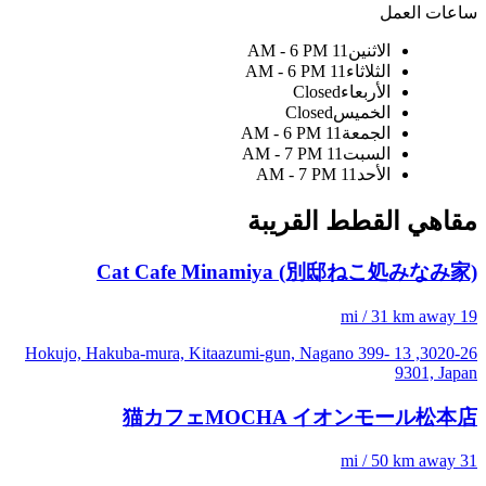
ساعات العمل
الاثنين
11 AM - 6 PM
الثلاثاء
11 AM - 6 PM
الأربعاء
Closed
الخميس
Closed
الجمعة
11 AM - 6 PM
السبت
11 AM - 7 PM
الأحد
11 AM - 7 PM
مقاهي القطط القريبة
Cat Cafe Minamiya (別邸ねこ処みなみ家)
19 mi / 31 km away
3020-26, 13 Hokujo, Hakuba-mura, Kitaazumi-gun, Nagano 399-
9301, Japan
猫カフェMOCHA イオンモール松本店
31 mi / 50 km away