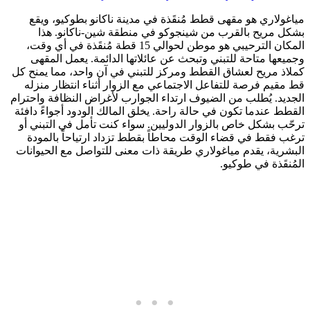
مياغولاري هو مقهى قطط مُنقَذة في مدينة ناكانو بطوكيو، ويقع
بشكل مريح بالقرب من شينجوكو في منطقة شين-ناكانو. هذا
المكان الترحيبي هو موطن لحوالي 15 قطة مُنقَذة في أي وقت،
وجميعها متاحة للتبني وتبحث عن عائلاتها الدائمة. يعمل المقهى
كملاذ مريح لعشاق القطط ومركز للتبني في آن واحد، مما يمنح كل
قط مقيم فرصة للتفاعل الاجتماعي مع الزوار أثناء انتظار منزله
الجديد. يُطلب من الضيوف ارتداء الجوارب لأغراض النظافة واحترام
القطط عندما تكون في حالة راحة. يخلق المالك الودود أجواءً دافئة
ترحّب بشكل خاص بالزوار الدوليين. سواء كنت تأمل في التبني أو
ترغب فقط في قضاء الوقت محاطاً بقطط تزداد ارتياحاً بالمودة
البشرية، يقدم مياغولاري طريقة ذات معنى للتواصل مع الحيوانات
المُنقَذة في طوكيو.