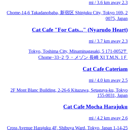
2.3 mi / 3.6 km away
2 Chome-14-6 Takadanobaba, 新宿区 Shinjuku City, Tokyo 169-
0075, Japan
Cat Cafe "For Cats..." (Nyarudo Heart)
2.3 mi / 3.7 km away
〒171-0052 Tokyo, Toshima City, Minaminagasaki, 5
Chome−33−2 ラ・メゾン 長崎 XI T.M.N. 1Ｆ
Cat Cafe Cateriam
2.5 mi / 4.0 km away
2F Mont Blanc Building, 2-26-6 Kitazawa, Setagaya-ku, Tokyo
155-0031, Japan
Cat Cafe Mocha Harajuku
2.6 mi / 4.2 km away
1-14-25 Cross Avenue Harajuku 4F, Shibuya Ward, Tokyo, Japan