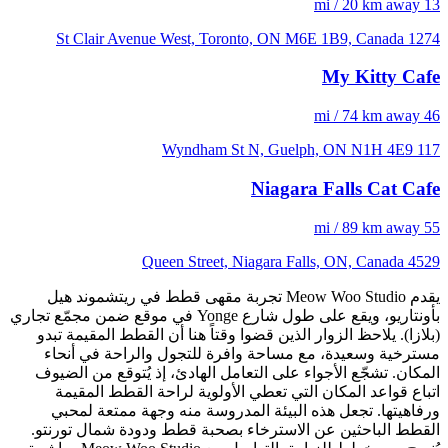
13 mi / 20 km away
1274 St Clair Avenue West, Toronto, ON M6E 1B9, Canada
My Kitty Cafe
46 mi / 74 km away
117 Wyndham St N, Guelph, ON N1H 4E9
Niagara Falls Cat Cafe
55 mi / 89 km away
4529 Queen Street, Niagara Falls, ON, Canada
يقدم Meow Woo Studio تجربة مقهى قطط في ريتشموند هيل
بأونتاريو، ويقع على طول شارع Yonge في موقع ضمن مجمّع تجاري
(بلازا). يلاحظ الزوار الذين قضوا وقتاً هنا أن القطط المقيمة تبدو
مسترخية وسعيدة، مع مساحة وافرة للتجول والراحة في أنحاء
المكان. تشجّع الأجواء على التعامل الهادئ، إذ يُتوقع من الضيوف
اتباع قواعد المكان التي تعطي الأولوية لراحة القطط المقيمة
ورفاهيتها. تجعل هذه البيئة المدروسة منه وجهة ممتعة لمحبي
القطط الباحثين عن الاسترخاء بصحبة قطط ودودة شمال تورنتو.