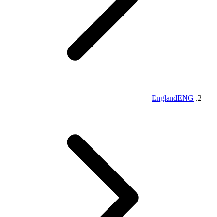
England
ENG