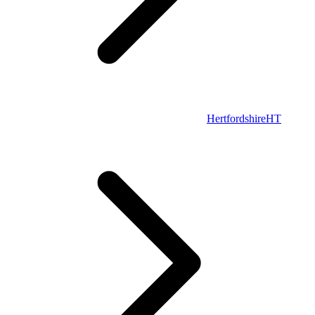
Hertfordshire
HT