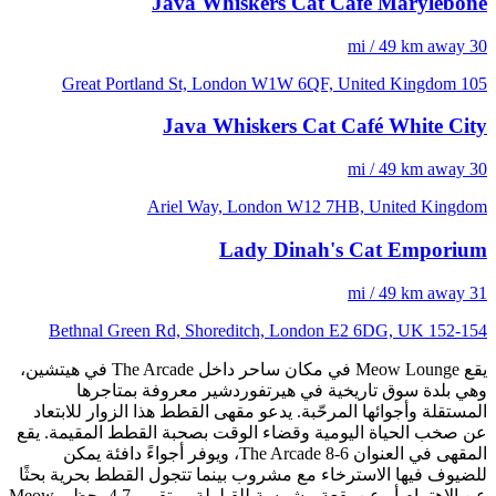
Java Whiskers Cat Café Marylebone
30 mi / 49 km away
105 Great Portland St, London W1W 6QF, United Kingdom
Java Whiskers Cat Café White City
30 mi / 49 km away
Ariel Way, London W12 7HB, United Kingdom
Lady Dinah's Cat Emporium
31 mi / 49 km away
152-154 Bethnal Green Rd, Shoreditch, London E2 6DG, UK
يقع Meow Lounge في مكان ساحر داخل The Arcade في هيتشين،
وهي بلدة سوق تاريخية في هيرتفوردشير معروفة بمتاجرها
المستقلة وأجوائها المرحّبة. يدعو مقهى القطط هذا الزوار للابتعاد
عن صخب الحياة اليومية وقضاء الوقت بصحبة القطط المقيمة. يقع
المقهى في العنوان 6-8 The Arcade، ويوفر أجواءً دافئة يمكن
للضيوف فيها الاسترخاء مع مشروب بينما تتجول القطط بحرية بحثًا
عن الاهتمام أو عن بقعة مشمسة للقيلولة. وبتقييم 4.7، حظي Meow