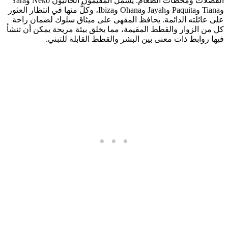
الفضلات ومحطات الطعام. يشمل المقيمون الحاليون Neko وYara
وTiana وPaquita وJayah وOhana وIbiza، وكلٌّ منها في انتظار العثور
على عائلته الدائمة. يحافظ المقهى على ميثاق سلوك لضمان راحة
كل من الزوار والقطط المقيمة، مما يخلق بيئة مريحة يمكن أن تنشأ
فيها روابط ذات معنى بين البشر والقطط القابلة للتبني.