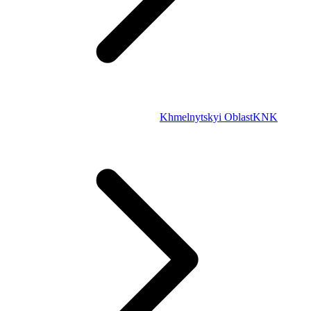
Khmelnytskyi Oblast
KNK