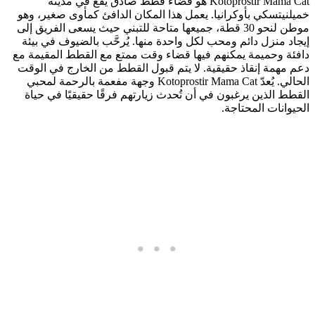
Kotoprostir Mama Cat هو فضاء قطط صادق يقع في مدينة
خميلنيتسكي بأوكرانيا. يعمل هذا المكان الدافئ كمأوى صغير، وهو
موطن لنحو 30 قطة، جميعها متاحة للتبني حيث يسعى الفريق إلى
إيجاد منزل دائم ومحب لكل واحدة منها. يُرحَّب بالضيوف في بيئة
دافئة وحميمة يمكنهم فيها قضاء وقت ممتع مع القطط المقيمة مع
دعم مهمة إنقاذ حقيقية. لا يتم قبول القطط من الخارج في الوقت
الحالي. يُعدّ Kotoprostir Mama Cat وجهة مفعمة بالرحمة لمحبي
القطط الذين يرغبون في أن تُحدث زيارتهم فرقًا حقيقيًا في حياة
الحيوانات المحتاجة.