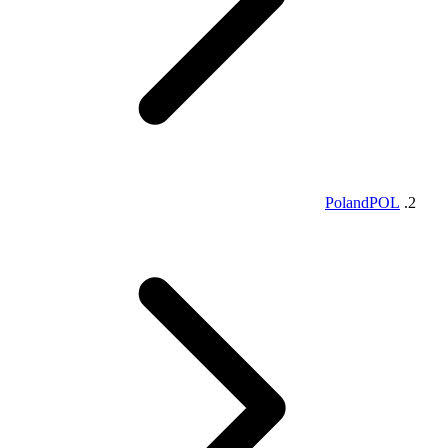
Poland
POL