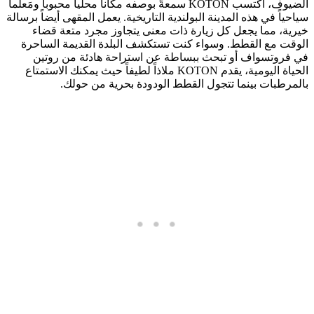
الضيوف، اكتسب KOTON سمعةً بوصفه مكاناً محلياً محبوباً ومَعلماً
سياحياً في هذه المدينة البولندية التاريخية. يعمل المقهى أيضاً برسالة
خيرية، مما يجعل كل زيارة ذات معنى يتجاوز مجرد متعة قضاء
الوقت مع القطط. وسواء كنت تستكشف البلدة القديمة الساحرة
في فروتسواف أو تبحث ببساطة عن استراحة هادئة من روتين
الحياة اليومية، يقدم KOTON ملاذاً لطيفاً حيث يمكنك الاستمتاع
بالمرطبات بينما تتجول القطط الودودة بحرية من حولك.