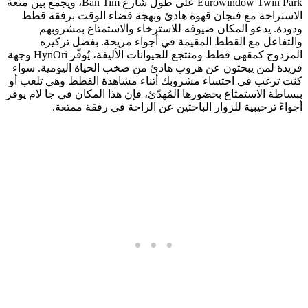
Eurowindow Twin Park على طول شارع Ban Tim، ويجمع بين متعة
الاستراحة مع فنجان قهوة هادئ وبهجة قضاء الوقت برفقة قطط
ودودة. يدعو المكان ضيوفه للاسترخاء والاستمتاع بمشروبهم
والتفاعل مع القطط المقيمة في أجواء مريحة. بفضل تركيزه
المزدوج كمقهى قطط ومنتجع للحيوانات الأليفة، يُوفّر HynOri وجهة
فريدة لمن يبحثون عن هروب هادئ من صخب الحياة اليومية. سواء
كنت ترغب في احتساء مشروبك أثناء مشاهدة القطط وهي تلعب أو
ببساطة الاستمتاع بحضورها المُهدّئ، فإن هذا المكان في جا لام يوفر
أجواءً ترحيبية للزوار الباحثين عن الراحة في رفقة ممتعة.