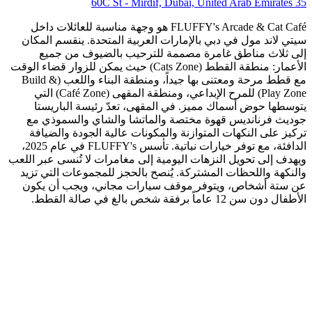
35 60C St - Mirdif, Dubai, United Arab Emirates
FLUFFY's Arcade & Cat Café هو وجهة مناسبة للعائلات داخل
سيتي لاند مول في دبي بالإمارات العربية المتحدة. ينقسم المكان
إلى ثلاث مناطق غامرة مصممة للترحيب بالضيوف من جميع
الأعمار: منطقة القطط (Cats Zone) حيث يمكن للزوار قضاء الوقت
مع قطط مرحة ومعتنى بها جيداً، ومنطقة البناء واللعب (Build &
Play Zone) للمرح الإبداعي، ومنطقة المقهى (Café Zone) التي
يتوسطها حوض أسماك مميز. في المقهى، تعدّ رئيسة الباريستا
جوديث فرنانديس قهوة مختصة والماتشا والشاي والسموذي مع
تركيز على النكهات المتوازنة والمكونات عالية الجودة والضيافة
الدافئة، مع توفر خيارات نباتية. تأسس FLUFFY's في عام 2025،
ويهدف إلى تحويل النزهات اليومية إلى مغامرات لا تُنسى عبر اللعب
والنكهة واللحظات المشتركة. يُنصح بالحجز للمجموعات التي تزيد
عن ستة أشخاص، ويتوفر موقف سيارات مجاني، ويجب أن يكون
الأطفال دون سن 12 عاماً برفقة شخص بالغ في صالة القطط.