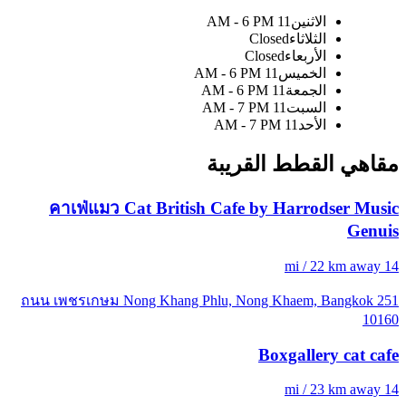
الاثنين
11 AM - 6 PM
الثلاثاء
Closed
الأربعاء
Closed
الخميس
11 AM - 6 PM
الجمعة
11 AM - 6 PM
السبت
11 AM - 7 PM
الأحد
11 AM - 7 PM
مقاهي القطط القريبة
คาเฟ่แมว Cat British Cafe by Harrodser Music
Genuis
14 mi / 22 km away
251 ถนน เพชรเกษม Nong Khang Phlu, Nong Khaem, Bangkok
10160
Boxgallery cat cafe
14 mi / 23 km away