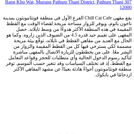
307 Bang Khu Wat, Mueang Pathum Thani District, Pathum Thani
12000
يقع مقهى Chill Cat Cafe الفرع الأول في منطقة فوتثامونثون بمدينة
ناخون باثوم، ويوفر للزوار مساحة مريحة لقضاء الوقت مع القطط
المقيمة في هذه المنطقة الأكثر هدوءًا من وسط تايلاند. حصل
المقهى على تقييم جيد قدره 4.5 من الضيوف الذين زاروه. وكما هو
الحال مع العديد من مقاهي القطط في تايلاند، توقّع بيئة مريحة
مصممة لكي يسترخي فيها كل من القطط المقيمة والزوار من
البشر معًا. على من يخططون للزيارة الاتصال بالمقهى مباشرة
لتأكيد رسوم الدخول الحالية وأي متطلبات للحجز وقواعد التعامل
مع القطط، إذ قد تختلف السياسات وقد تتغير حسب الموسم. توفر
منطقة فوتثامونثون أجواءً هادئة بعيدًا عن مشهد المقاهي الأكثر
ازدحامًا في بانكوك.