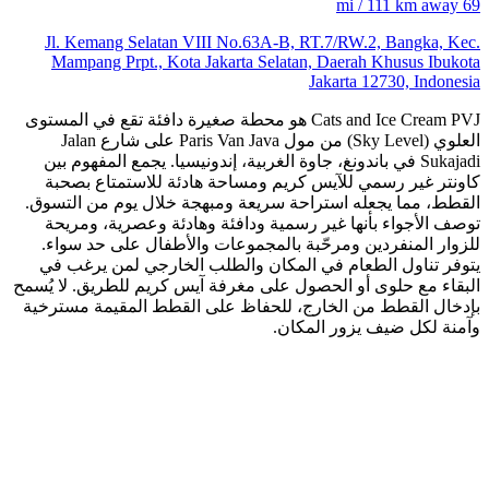
69 mi / 111 km away
Jl. Kemang Selatan VIII No.63A-B, RT.7/RW.2, Bangka, Kec.
Mampang Prpt., Kota Jakarta Selatan, Daerah Khusus Ibukota
Jakarta 12730, Indonesia
Cats and Ice Cream PVJ هو محطة صغيرة دافئة تقع في المستوى
العلوي (Sky Level) من مول Paris Van Java على شارع Jalan
Sukajadi في باندونغ، جاوة الغربية، إندونيسيا. يجمع المفهوم بين
كاونتر غير رسمي للآيس كريم ومساحة هادئة للاستمتاع بصحبة
القطط، مما يجعله استراحة سريعة ومبهجة خلال يوم من التسوق.
توصف الأجواء بأنها غير رسمية ودافئة وهادئة وعصرية، ومريحة
للزوار المنفردين ومرحّبة بالمجموعات والأطفال على حد سواء.
يتوفر تناول الطعام في المكان والطلب الخارجي لمن يرغب في
البقاء مع حلوى أو الحصول على مغرفة آيس كريم للطريق. لا يُسمح
بإدخال القطط من الخارج، للحفاظ على القطط المقيمة مسترخية
وآمنة لكل ضيف يزور المكان.