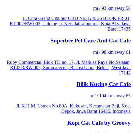
58 mi / 93 km away
Jl. Citra Grand Cibubur CBD No.35 & 36 BLOK FR 01,
RT.002/RW.003, Jatirangga, Kec. Jatisampurna, Kota Bks, Jawa
Barat 17435
Superbee Pet Care And Cat Cafe
61 mi / 98 km away
Ruby Commercial, Blok TD no. 17, Jl. Markisa Raya No.Selatan,
RT.003/RW.005, Summarecon, Bekasi Utara, Bekasi, West Java
17142
Bilik Kucing Cat Cafe
65 mi / 104 km away
Jl. K.H.M. Usman No.80A, Kukusan, Kecamatan Beji, Kota
Depok, Jawa Barat 16425, Indonesia
Kopi Cat Cafe by Groovy