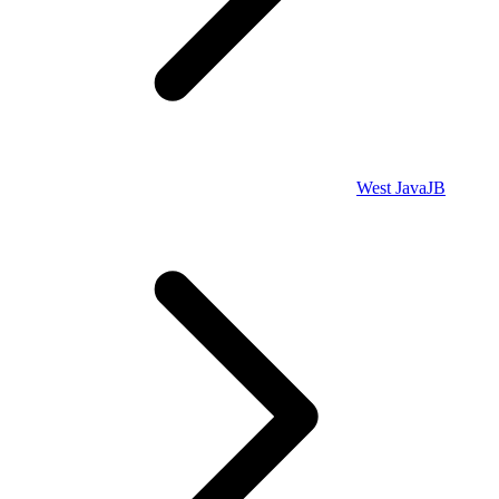
West Java
JB