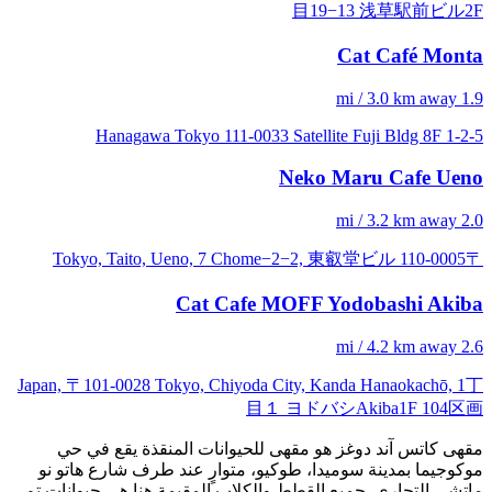
目19−13 浅草駅前ビル2F
Cat Café Monta
1.9 mi / 3.0 km away
1-2-5 Hanagawa Tokyo 111-0033 Satellite Fuji Bldg 8F
Neko Maru Cafe Ueno
2.0 mi / 3.2 km away
〒110-0005 Tokyo, Taito, Ueno, 7 Chome−2−2, 東叡堂ビル
Cat Cafe MOFF Yodobashi Akiba
2.6 mi / 4.2 km away
Japan, 〒101-0028 Tokyo, Chiyoda City, Kanda Hanaokachō, 1丁
目１ ヨドバシAkiba1F 104区画
مقهى كاتس آند دوغز هو مقهى للحيوانات المنقذة يقع في حي
موكوجيما بمدينة سوميدا، طوكيو، متوارٍ عند طرف شارع هاتو نو
ماتشي التجاري. جميع القطط والكلاب المقيمة هنا هي حيوانات تم