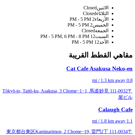
الاثنين
Closed
الثلاثاء
Closed
الأربعاء
2 PM - 5 PM
الخميس
2 PM - 5 PM
الجمعة
Closed
السبت
12 PM - 5 PM, 6 PM - 8 PM
الأحد
12 PM - 5 PM
مقاهي القطط القريبة
Cat Cafe Asakusa Neko-en
0.8 mi / 1.3 km away
〒111-0032 Tōkyō-to, Taitō-ku, Asakusa, 3 Chome−1−1, 馬道妙見
屋ビル
Calaugh Cafe
1.1 mi / 1.8 km away
〒111-0034 東京都台東区Kaminarimon, 2 Chome−19, 雷門2丁